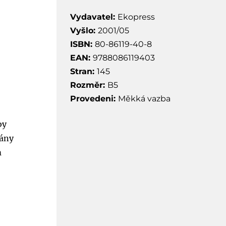
Vydavatel:
Ekopress
Vyšlo:
2001/05
ISBN:
80-86119-40-8
EAN:
9788086119403
Stran:
145
Rozměr:
B5
Provedeni:
Měkká vazba
by
lány
m