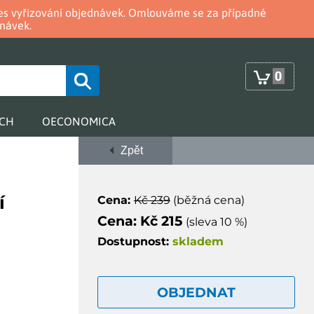
oces vyřizování objednávek. Omlouváme se za případné
návek.
0
RCH
OECONOMICA
Zpět
í
Cena:
Kč 239
(běžná cena)
Cena: Kč 215
(sleva 10 %)
Dostupnost:
skladem
OBJEDNAT