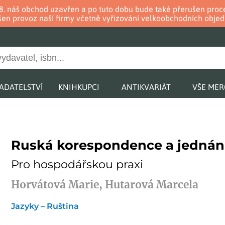
. 8. náš obchod uzavřen a po tuto dobu bude také přerušen pr
en provoz naší firmy včetně vyřizování velkoobchodních objed
ADATELSTVÍ
KNIHKUPCI
ANTIKVARIÁT
VŠE ME
Ruská korespondence a jednán
Pro hospodářskou praxi
Horvátová Marie, Hutarová Marcela
Jazyky – Ruština