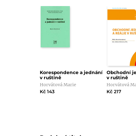
Korespondence a jednání
Obchodní je
v ruštině
v ruštině
Horvátová Marie
Horvátová Ma
Kč 143
Kč 217