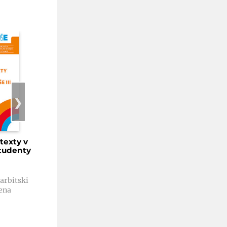
❯
texty v
Ekonomické texty v
Raduga 3
studenty VŠE
ruštině pro studenty VŠE I
Pracovní sešit
1. vydání
1. vydání
Filip Martin
Kolektiv autorů
Harbitski
Kč 143
Kč 85
lena