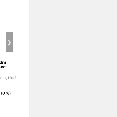
❯
dní
Ruština pro ekonomy I
nce
Odborné texty
2. vydání
ela, Hucl
Anfilov Mark, Horvátová
Marie
Kč 79
 10 %)