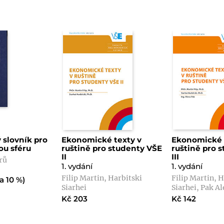
 slovník pro
Ekonomické texty v
Ekonomické 
ou sféru
ruštině pro studenty VŠE
ruštině pro 
II
III
rů
1. vydání
1. vydání
Filip Martin, Harbitski
Filip Martin, 
a 10 %)
Siarhei
Siarhei, Pak A
Kč 203
Kč 142