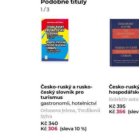
Podobné tituly
1 / 3
Česko-ruský a rusko-
Česko-ruský
český slovník pro
hospodářsk
turismus
Kolektiv auto
gastronomii, hotelnictví
Kč 395
Celunova Jelena, Tvrdíková
Kč
356
(slev
Sylva
Kč 340
Kč
306
(sleva 10 %)