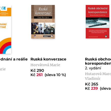
dnání a reálie
Ruská konverzace
Ruská obcho
koresponde
Horvátová Marie
2. vydání
rie
Kč 290
Hutarová Marc
Kč
261
(sleva 10 %)
Vladimír
Kč 265
Kč
239
(sleva