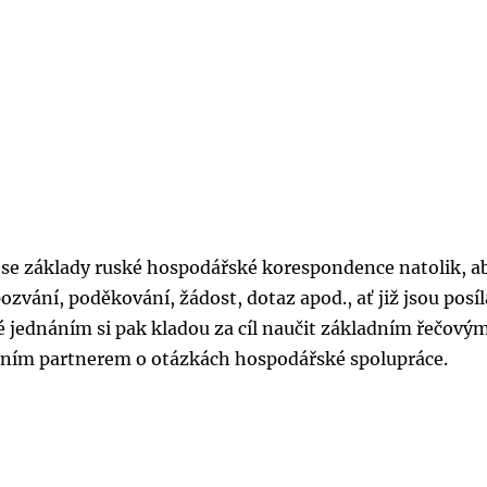
 se základy ruské hospodářské korespondence natolik, a
zvání, poděkování, žádost, dotaz apod., ať již jsou posí
 jednáním si pak kladou za cíl naučit základním řečový
ním partnerem o otázkách hospodářské spolupráce.