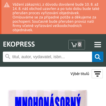
Vážení zákazníci, z důvodu dovolené bude 10. 8. až
14. 8. náš obchod uzavřen a po tuto dobu bude také
přerušen proces vyřizování objednávek.
Omlouváme se za případné potíže a děkujeme za
pochopení. Současně bude přerušen provoz naší
firmy včetně vyřizování velkoobchodních
objednávek.
EKOPRESS
0
Výběr titulů