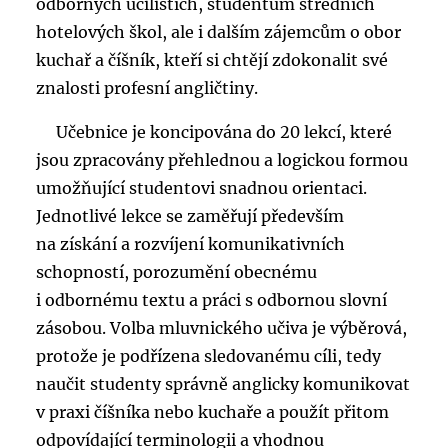
odborných učilištích, studentům středních
hotelových škol, ale i dalším zájemcům o obor
kuchař a číšník, kteří si chtějí zdokonalit své
znalosti profesní angličtiny.
Učebnice je koncipována do 20 lekcí, které
jsou zpracovány přehlednou a logickou formou
umožňující studentovi snadnou orientaci.
Jednotlivé lekce se zaměřují především
na získání a rozvíjení komunikativních
schopností, porozumění obecnému
i odbornému textu a práci s odbornou slovní
zásobou. Volba mluvnického učiva je výběrová,
protože je podřízena sledovanému cíli, tedy
naučit studenty správně anglicky komunikovat
v praxi číšníka nebo kuchaře a použít přitom
odpovídající terminologii a vhodnou