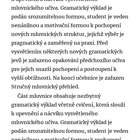
mluvnického učiva. Gramatický výklad je
podán srozumitelnou formou, student je veden
nenásilnou a motivační formou k pochopení
nových mluvnických struktur, jejichž výběr je
pragmatický a zaměřený na praxi. Před
vysvětlením některých nových gramatických
jevů je zařazeno opakování předchozího učiva
pro jejich snazší pochopení a postoupení k
vyšší obtížnosti. Na konci učebnice je zařazen
Stručný mluvnický přehled.
Část mluvnice obsahuje nezbytný
gramatický výklad včetně cvičení, která slouží
k upevnění a nácviku vysvětleného
mluvnického učiva. Gramatický výklad je
podán srozumitelnou formou, student je veden
nenásilnou a motivační formou k pochopení