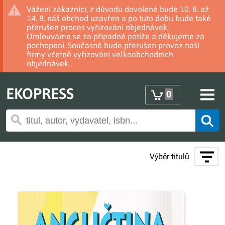
Vážení zákazníci, z důvodu dovolené bude 10. 8. až
14. 8. náš obchod uzavřen a po tuto dobu bude také
přerušen proces vyřizování objednávek.
Omlouváme se za případné potíže a děkujeme za
pochopení. Současně bude přerušen provoz naší
firmy včetně vyřizování velkoobchodních
objednávek.
EKOPRESS
0
Výběr titulů