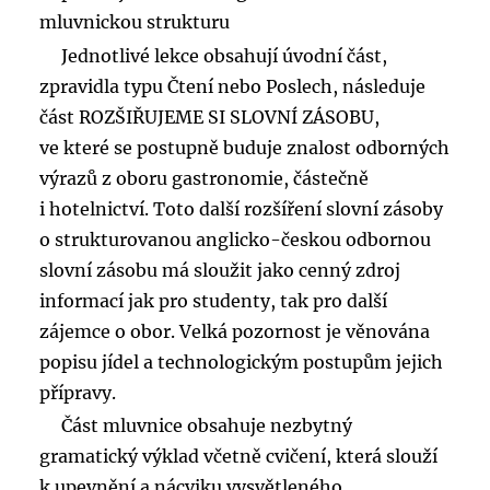
mluvnickou strukturu
Jednotlivé lekce obsahují úvodní část,
zpravidla typu Čtení nebo Poslech, následuje
část ROZŠIŘUJEME SI SLOVNÍ ZÁSOBU,
ve které se postupně buduje znalost odborných
výrazů z oboru gastronomie, částečně
i hotelnictví. Toto další rozšíření slovní zásoby
o strukturovanou anglicko-českou odbornou
slovní zásobu má sloužit jako cenný zdroj
informací jak pro studenty, tak pro další
zájemce o obor. Velká pozornost je věnována
popisu jídel a technologickým postupům jejich
přípravy.
Část mluvnice obsahuje nezbytný
gramatický výklad včetně cvičení, která slouží
k upevnění a nácviku vysvětleného