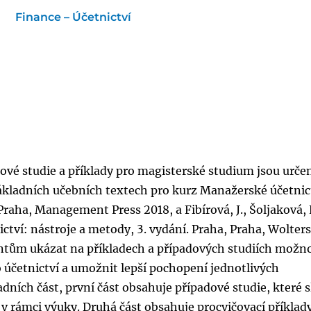
Finance – Účetnictví
ové studie a příklady pro magisterské studium jsou urče
ákladních učebních textech pro kurz Manažerské účetnictv
 Praha, Management Press 2018, a Fibírová, J., Šoljaková, 
ictví: nástroje a metody, 3. vydání. Praha, Praha, Wolter
entům ukázat na příkladech a případových studiích možno
účetnictví a umožnit lepší pochopení jednotlivých
adních část, první část obsahuje případové studie, které s
v rámci výuky. Druhá část obsahuje procvičovací příklad