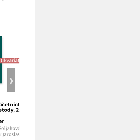
tikvariát
❯
četnictví:
tody, 2.
er
 Šoljaková
 Jaroslav,