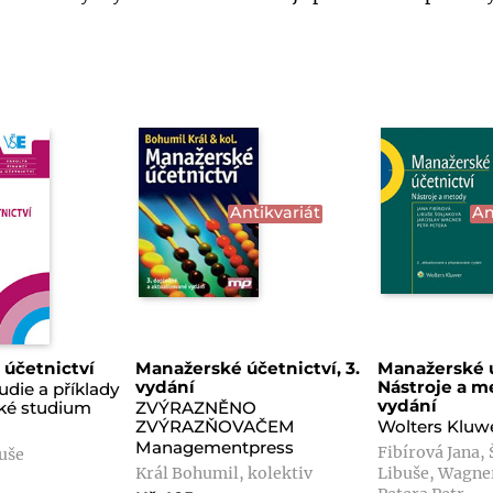
Antikvariát
An
účetnictví
Manažerské účetnictví, 3.
Manažerské ú
vydání
Nástroje a me
udie a příklady
vydání
ské studium
ZVÝRAZNĚNO
ZVÝRAZŇOVAČEM
Wolters Kluw
Managementpress
Fibírová Jana,
uše
Král Bohumil, kolektiv
Libuše, Wagner