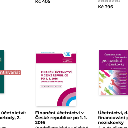
Petera Petr
Kč 405
Kč 396
ntikvariát
účetnictví:
Finanční účetnictví v
Účetnictví, 
etody, 2.
České republice po 1. 1.
financování 
2016
neziskovky
wer
(podnikatelské subjekty)
4. aktualizov