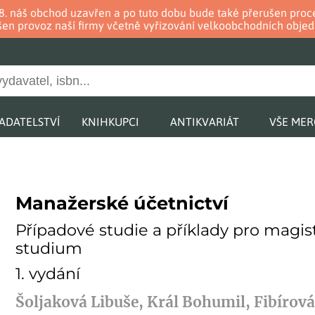
. 8. náš obchod uzavřen a po tuto dobu bude také přerušen pr
en provoz naší firmy včetně vyřizování velkoobchodních objed
ADATELSTVÍ
KNIHKUPCI
ANTIKVARIÁT
VŠE ME
Manažerské účetnictví
Případové studie a příklady pro magis
studium
1. vydání
Šoljaková Libuše, Král Bohumil, Fibírová