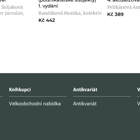
1. vydání
, Šoljaková
Pelikánová An
r Jaroslav,
Randáková Monika, kolektiv
Kč 389
Kč 442
Knihkupci
Antikvariát
V
Velkoobchodní nabídka
Antikvariát
V