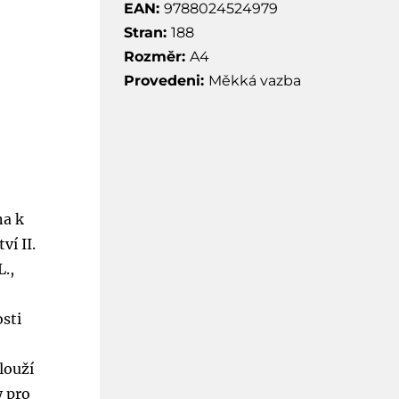
EAN:
9788024524979
Stran:
188
Rozměr:
A4
Provedeni:
Měkká vazba
na k
í II.
L.,
s
sti
louží
y pro