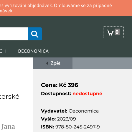
oces vyřizování objednávek. Omlouváme se za případné
návek.
0
RCH
OECONOMICA
Zpět
Cena: Kč 396
Dostupnost:
nedostupné
terské
Vydavatel:
Oeconomica
Vyšlo:
2023/09
 Jana
ISBN:
978-80-245-2497-9