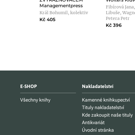
Managementpress
Fibírová Jana
Král Bohumil, kolektiv
Libuše, Wagne
Petera Petr
Kč 405
Kč 396
E-SHOP
Nakladatelství
Všechny knihy
Kamenné knihkupectví
Tituly nakladatelství
Kde zakoupit naše tituly
Antikvariát
Úvodní stránka