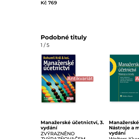
Kč 769
Podobné tituly
1 / 5
Antikvariát
A
Manažerské účetnictví, 3.
Manažerské 
vydání
Nástroje a m
vydání
ZVÝRAZNĚNO
ZVÝRAZŇOVAČEM
Wolters Klu