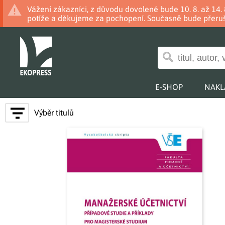
Vážení zákazníci, z důvodu dovolené bude 10. 8. až 14
potíže a děkujeme za pochopení. Současně bude přeruš
E-SHOP
NAKL
Výběr titulů