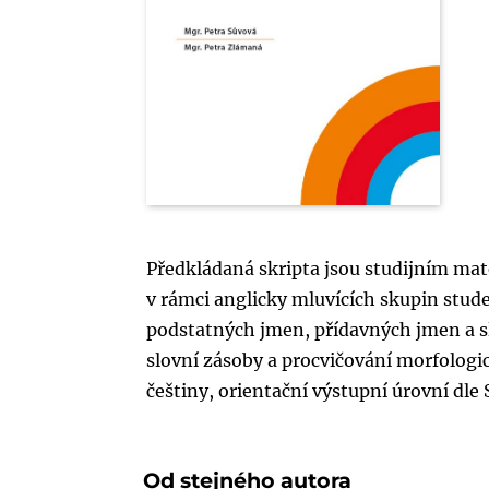
Předkládaná skripta jsou studijním mat
v rámci anglicky mluvících skupin stud
podstatných jmen, přídavných jmen a sl
slovní zásoby a procvičování morfologi
češtiny, orientační výstupní úrovní dle
Od stejného autora