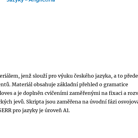
eriálem, jenž slouží pro výuku českého jazyka, a to před
entů. Materiál obsahuje základní přehled o gramatice
oves a je doplněn cvičeními zaměřenými na fixaci a roz
ckých jevů. Skripta jsou zaměřena na úvodní fázi osvojov
 SERR pro jazyky je úroveň A1.