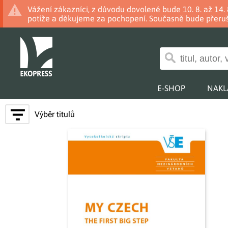
Vážení zákazníci, z důvodu dovolené bude 10. 8. až 14
potíže a děkujeme za pochopení. Současně bude přeruš
E-SHOP
NAKL
Výběr titulů