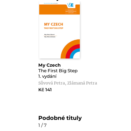
My Czech
The First Big Step
1. vydání
Sůvová Petra, Zlámaná Petra
Kč 141
Podobné tituly
1 / 7