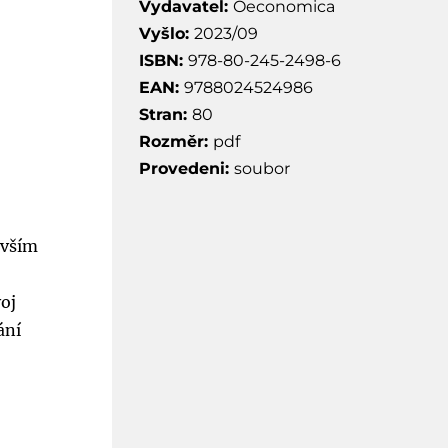
Vydavatel:
Oeconomica
Vyšlo:
2023/09
ISBN:
978-80-245-2498-6
EAN:
9788024524986
Stran:
80
Rozměr:
pdf
Provedeni:
soubor
evším
voj
ání