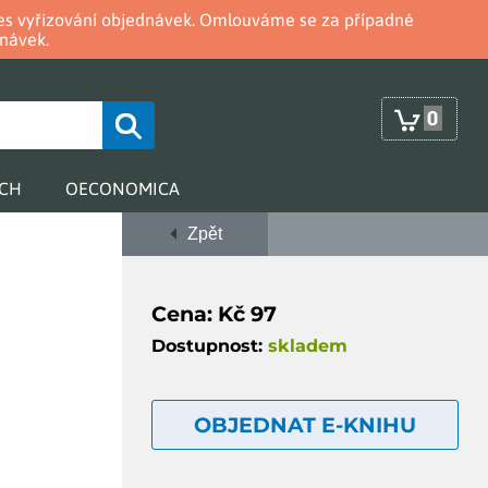
oces vyřizování objednávek. Omlouváme se za případné
návek.
0
RCH
OECONOMICA
Zpět
Cena: Kč 97
Dostupnost:
skladem
OBJEDNAT E-KNIHU