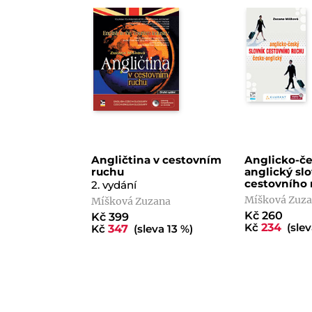
Angličtina v cestovním
Anglicko-če
ruchu
anglický sl
cestovního 
2. vydání
Míšková Zuz
Míšková Zuzana
Kč 260
Kč 399
Kč
234
(slev
Kč
347
(sleva 13 %)