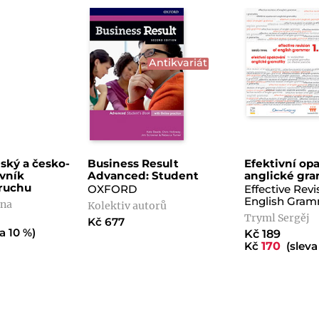
Antikvariát
ský a česko-
Business Result
Efektivní op
ovník
Advanced: Student
anglické gra
ruchu
OXFORD
Effective Revi
English Gram
ana
Kolektiv autorů
Tryml Sergěj
Kč 677
a 10 %)
Kč 189
Kč
170
(sleva