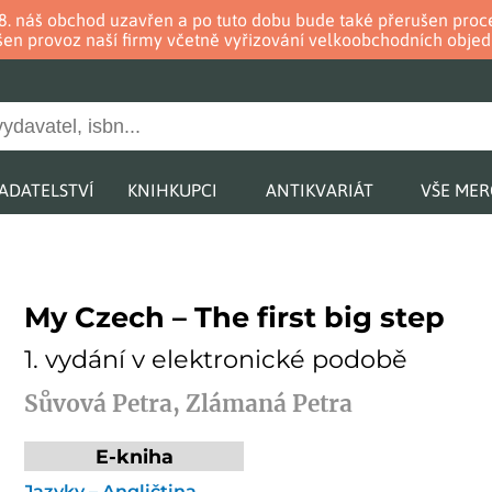
. 8. náš obchod uzavřen a po tuto dobu bude také přerušen pr
en provoz naší firmy včetně vyřizování velkoobchodních objed
ADATELSTVÍ
KNIHKUPCI
ANTIKVARIÁT
VŠE ME
My Czech – The first big step
1. vydání v elektronické podobě
Sůvová Petra, Zlámaná Petra
E-kniha
Jazyky – Angličtina