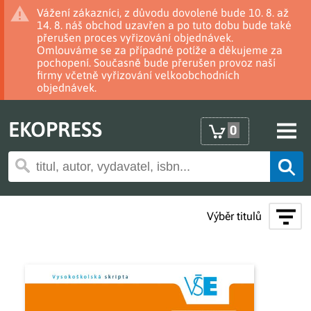
Vážení zákazníci, z důvodu dovolené bude 10. 8. až
14. 8. náš obchod uzavřen a po tuto dobu bude také
přerušen proces vyřizování objednávek.
Omlouváme se za případné potíže a děkujeme za
pochopení. Současně bude přerušen provoz naší
firmy včetně vyřizování velkoobchodních
objednávek.
EKOPRESS
0
Výběr titulů