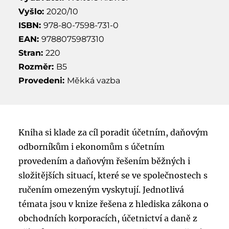
Vyšlo:
2020/10
ISBN:
978-80-7598-731-0
EAN:
9788075987310
Stran:
220
Rozměr:
B5
Provedeni:
Měkká vazba
Kniha si klade za cíl poradit účetním, daňovým
odborníkům i ekonomům s účetním
provedením a daňovým řešením běžných i
složitějších situací, které se ve společnostech s
ručením omezeným vyskytují. Jednotlivá
témata jsou v knize řešena z hlediska zákona o
obchodních korporacích, účetnictví a daně z