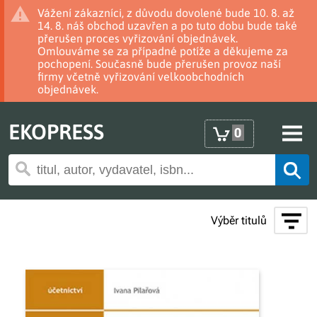
Vážení zákazníci, z důvodu dovolené bude 10. 8. až
14. 8. náš obchod uzavřen a po tuto dobu bude také
přerušen proces vyřizování objednávek.
Omlouváme se za případné potíže a děkujeme za
pochopení. Současně bude přerušen provoz naší
firmy včetně vyřizování velkoobchodních
objednávek.
EKOPRESS
0
Výběr titulů