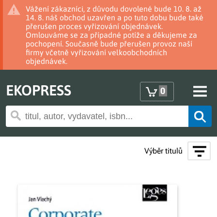
Vážení zákazníci, z důvodu dovolené bude 10. 8. až
14. 8. náš obchod uzavřen a po tuto dobu bude také
přerušen proces vyřizování objednávek.
Omlouváme se za případné potíže a děkujeme za
pochopení. Současně bude přerušen provoz naší
firmy včetně vyřizování velkoobchodních
objednávek.
EKOPRESS
0
Výběr titulů