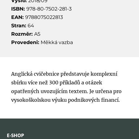
Vyšlo:
2018/09
ISBN:
978-80-7502-281-3
EAN:
9788075022813
Stran:
64
Rozměr:
A5
Provedeni:
Měkká vazba
Anglická cvičebnice představuje komplexní
sbírku více než 300 příkladů a otázek
opatřených uvozujícím textem. Je určena pro
vysokoškolskou výuku podnikových financí.
E-SHOP