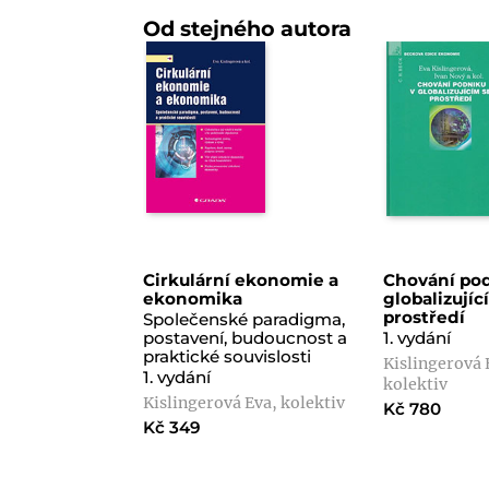
Od stejného autora
Cirkulární ekonomie a
Chování po
ekonomika
globalizujíc
prostředí
Společenské paradigma,
postavení, budoucnost a
1. vydání
praktické souvislosti
Kislingerová 
1. vydání
kolektiv
Kislingerová Eva, kolektiv
Kč 780
Kč 349