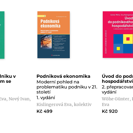
dniku v
Podniková ekonomika
Úvod do pod
ím se
hospodářstv
Moderní pohled na
problematiku podniku v 21.
2. přepracova
století
vydání
1. vydání
Eva, Nový Ivan,
Wöhe Günter, 
Kislingerová Eva, kolektiv
Eva
Kč 499
Kč 920