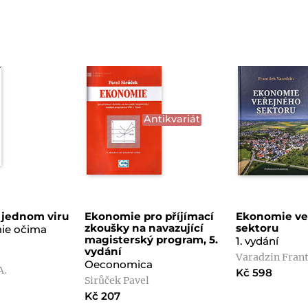
Antikvariát
 jednom viru
Ekonomie pro příjímací
Ekonomie ve
zkoušky na navazující
sektoru
ie očima
magisterský program, 5.
1. vydání
vydání
Varadzin Fran
Oeconomica
A.
Kč 598
Sirůček Pavel
Kč 207