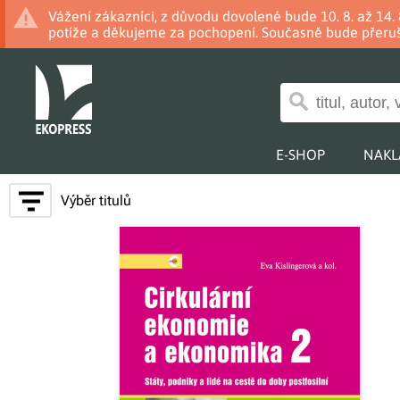
Vážení zákazníci, z důvodu dovolené bude 10. 8. až 14
potíže a děkujeme za pochopení. Současně bude přeruš
E-SHOP
NAKL
Výběr titulů