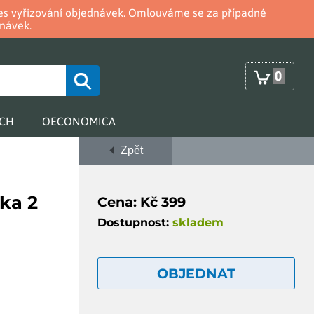
oces vyřizování objednávek. Omlouváme se za případné
návek.
0
RCH
OECONOMICA
Zpět
ka 2
Cena: Kč 399
Dostupnost:
skladem
OBJEDNAT