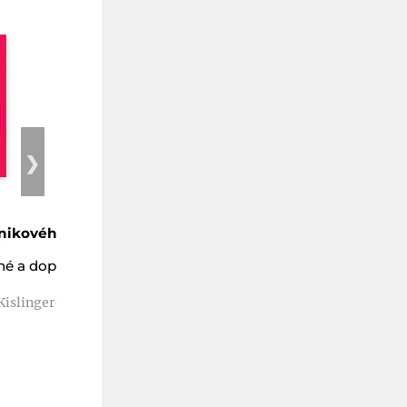
❯
nikového
Vývojové tendence
í
velkých podniků
né a doplněné
Podniky v 21. století
1. vydání
Kislingerová
Hučka Miroslav, Kislingerová
Eva, Malý Milan, kolektiv
Kč 420