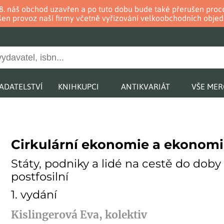
. 8. náš obchod uzavřen a po tuto dobu bude také přerušen pr
en provoz naší firmy včetně vyřizování velkoobchodních objed
ADATELSTVÍ
KNIHKUPCI
ANTIKVARIÁT
VŠE ME
Cirkulární ekonomie a ekonomi
Státy, podniky a lidé na cestě do doby
postfosilní
1. vydání
Kislingerová Eva, kolektiv