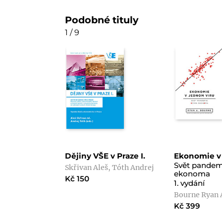
Podobné tituly
1 / 9
Dějiny VŠE v Praze I.
Ekonomie v
Svět pandem
Skřivan Aleš, Tóth Andrej
ekonoma
Kč 150
1. vydání
Bourne Ryan 
Kč 399