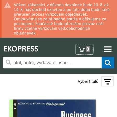
Vážení zákazníci, z důvodu dovolené bude 10. 8. až
14. 8. náš obchod uzavřen a po tuto dobu bude také
přerušen proces vyřizování objednávek.
Omlouváme se za případné potíže a děkujeme za
pochopení. Současně bude přerušen provoz naší
firmy včetně vyřizování velkoobchodních
objednávek.
EKOPRESS
0
Výběr titulů