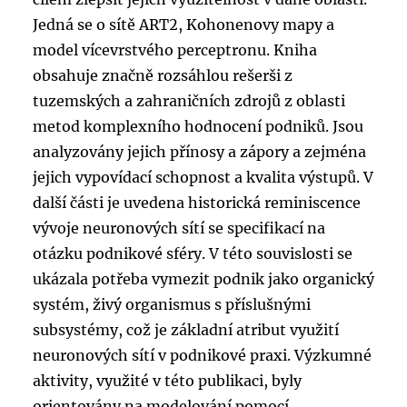
Jedná se o sítě ART2, Kohonenovy mapy a
model vícevrstvého perceptronu. Kniha
obsahuje značně rozsáhlou rešerši z
tuzemských a zahraničních zdrojů z oblasti
metod komplexního hodnocení podniků. Jsou
analyzovány jejich přínosy a zápory a zejména
jejich vypovídací schopnost a kvalita výstupů. V
další části je uvedena historická reminiscence
vývoje neuronových sítí se specifikací na
otázku podnikové sféry. V této souvislosti se
ukázala potřeba vymezit podnik jako organický
systém, živý organismus s příslušnými
subsystémy, což je základní atribut využití
neuronových sítí v podnikové praxi. Výzkumné
aktivity, využité v této publikaci, byly
orientovány na modelování pomocí