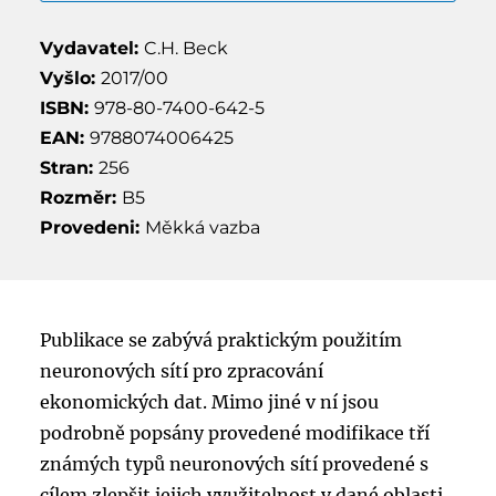
Vydavatel:
C.H. Beck
Vyšlo:
2017/00
ISBN:
978-80-7400-642-5
EAN:
9788074006425
Stran:
256
Rozměr:
B5
Provedeni:
Měkká vazba
Publikace se zabývá praktickým použitím
neuronových sítí pro zpracování
ekonomických dat. Mimo jiné v ní jsou
podrobně popsány provedené modifikace tří
známých typů neuronových sítí provedené s
cílem zlepšit jejich využitelnost v dané oblasti.