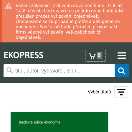
Vážení zákazníci, z důvodu dovolené bude 10. 8. až
14. 8. náš obchod uzavřen a po tuto dobu bude také
přerušen proces vyřizování objednávek.
Omlouváme se za případné potíže a děkujeme za
pochopení. Současně bude přerušen provoz naší
firmy včetně vyřizování velkoobchodních
objednávek.
EKOPRESS
0
Výběr titulů