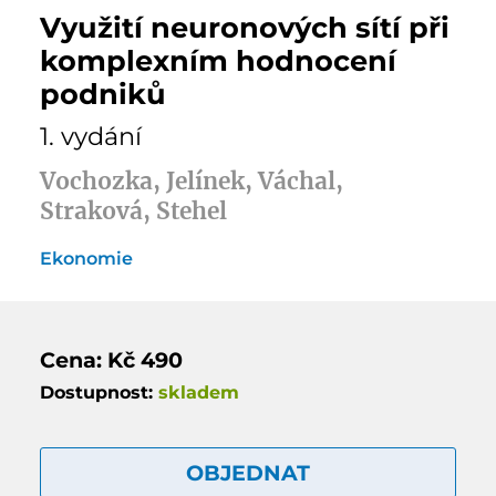
Využití neuronových sítí při
komplexním hodnocení
podniků
1. vydání
Vochozka, Jelínek, Váchal,
Straková, Stehel
Ekonomie
Cena: Kč 490
Dostupnost:
skladem
OBJEDNAT