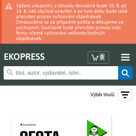
Vážení zákazníci, z důvodu dovolené bude 10. 8. až
14. 8. náš obchod uzavřen a po tuto dobu bude také
přerušen proces vyřizování objednávek.
Omlouváme se za případné potíže a děkujeme za
pochopení. Současně bude přerušen provoz naší
firmy včetně vyřizování velkoobchodních
objednávek.
EKOPRESS
0
Výběr titulů