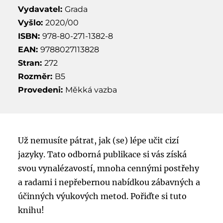
Vydavatel:
Grada
Vyšlo:
2020/00
ISBN:
978-80-271-1382-8
EAN:
9788027113828
Stran:
272
Rozměr:
B5
Provedeni:
Měkká vazba
Už nemusíte pátrat, jak (se) lépe učit cizí
jazyky. Tato odborná publikace si vás získá
svou vynalézavostí, mnoha cennými postřehy
a radami i nepřebernou nabídkou zábavných a
účinných výukových metod. Pořiďte si tuto
knihu!