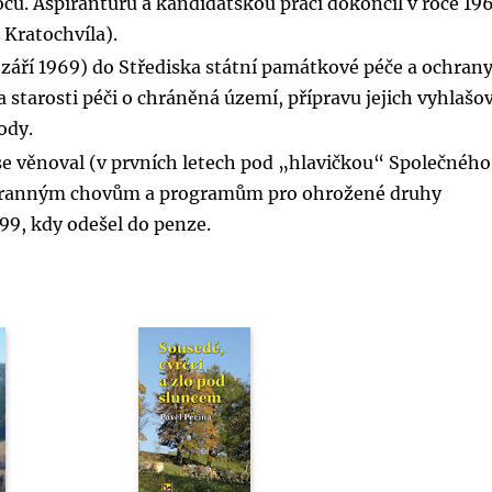
čů. Aspiranturu a kandidátskou práci dokončil v roce 19
. Kratochvíla).
 září 1969) do Střediska státní památkové péče a ochran
 starosti péči o chráněná území, přípravu jejich vyhlašo
ody.
 se věnoval (v prvních letech pod „hlavičkou“ Společného
chranným chovům a programům pro ohrožené druhy
99, kdy odešel do penze.