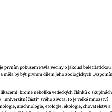
je prvním pokusem Pavla Peciny o jakousi beletristickou
ii a měla by být prvním dílem jeho zoologických „vzpomí
blikacemi; kromě několika vědeckých článků o skupinác
v „univerzitní části“ svého života, to je velké množství
mologie, arachnologie, etologie, ekologie, chovatelství a