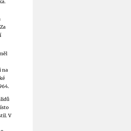
ka.
a
 Za
í
 měl
i na
ské
964.
lidů
ísto
til. V
a