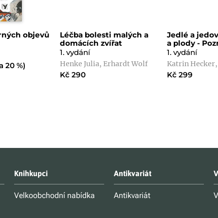
rných objevů
Léčba bolesti malých a
Jedlé a jedov
domácích zvířat
a plody - Poz
1. vydání
1. vydání
Henke Julia, Erhardt Wolf
Katrin Hecker
a 20 %)
Kč 290
Kč 299
Knihkupci
Antikvariát
V
Velkoobchodní nabídka
Antikvariát
V