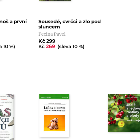
noš a první
Sousedé, cvrčci a zlo pod
sluncem
Pecina Pavel
Kč 299
a 10 %)
Kč
269
(sleva 10 %)