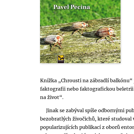
Knížka „Chrousti na zábradlí balkónu“ 
faktografii nebo faktografickou beletr
na život“.
Jinak se zabýval spíše odbornými pu
bezobratlých živočichů, které studoval 
popularizujících publikací z oborů ento