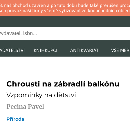
. 8. náš obchod uzavřen a po tuto dobu bude také přerušen pr
en provoz naší firmy včetně vyřizování velkoobchodních objed
ADATELSTVÍ
KNIHKUPCI
ANTIKVARIÁT
VŠE ME
Chrousti na zábradlí balkónu
Vzpomínky na dětství
Pecina Pavel
Příroda