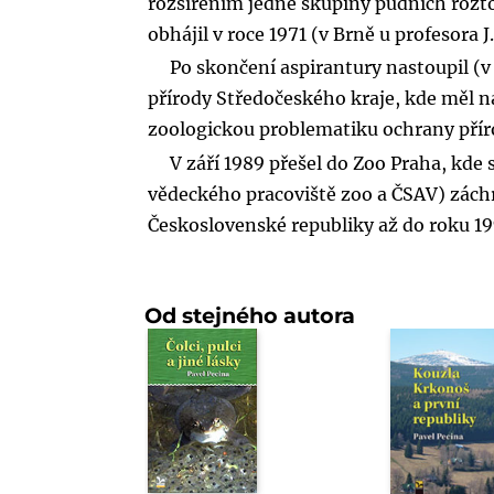
rozšířením jedné skupiny půdních rozto
obhájil v roce 1971 (v Brně u profesora J
Po skončení aspirantury nastoupil (v
přírody Středočeského kraje, kde měl na
zoologickou problematiku ochrany přír
V září 1989 přešel do Zoo Praha, kde
vědeckého pracoviště zoo a ČSAV) zá
Československé republiky až do roku 19
Od stejného autora