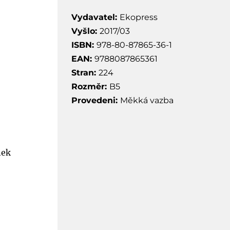
Vydavatel:
Ekopress
Vyšlo:
2017/03
ISBN:
978-80-87865-36-1
EAN:
9788087865361
Stran:
224
Rozměr:
B5
Provedeni:
Měkká vazba
nek
h