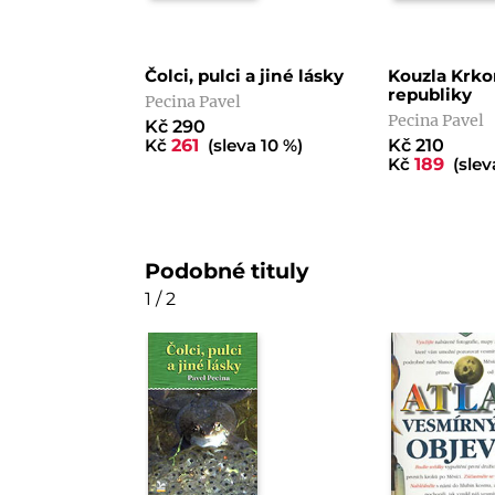
Čolci, pulci a jiné lásky
Kouzla Krko
republiky
Pecina Pavel
Pecina Pavel
Kč 290
Kč
261
(sleva 10 %)
Kč 210
Kč
189
(slev
Podobné tituly
1 / 2