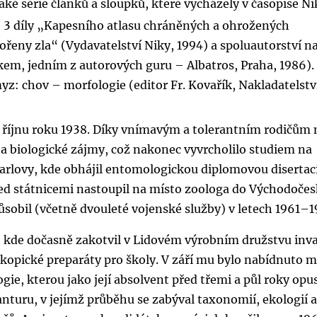
aké série článků a sloupků, které vycházely v časopise Ni
t 3 díly „Kapesního atlasu chráněných a ohrožených
řeny zla“ (Vydavatelství Niky, 1994) a spoluautorství n
íkem, jedním z autorových guru – Albatros, Praha, 1986).
myz: chov – morfologie (editor Fr. Kovařík, Nakladatelstv
 v říjnu roku 1938. Díky vnímavým a tolerantním rodičům
í a biologické zájmy, což nakonec vyvrcholilo studiem na
 Karlovy, kde obhájil entomologickou diplomovou disertac
řed státnicemi nastoupil na místo zoologa do Východoče
sobil (včetně dvouleté vojenské služby) v letech 1961–1
 kde dočasně zakotvil v Lidovém výrobním družstvu inva
skopické preparáty pro školy. V září mu bylo nabídnuto m
ie, kterou jako její absolvent před třemi a půl roky opus
nturu, v jejímž průběhu se zabýval taxonomií, ekologií 