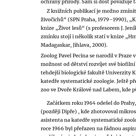
ochrany přírody. Sám si dost považuje t
Z knižních publikací je možno zmíni
živočichů“ (SPN Praha, 1979–1990), „Ko
knize „Život lesů“ (s profesorem J. Jen
zmínku stojí i několik statí v knize „H
Madagaskar, Jihlava, 2000).
Zoolog Pavel Pecina se narodil v Praze
možnost od dětství rozvíjet své biofiln
tehdejší biologické fakultě Univerzity
katedře systematické zoologie. Ještě p
zoo ve Dvoře Králové nad Labem, kde pů
Začátkem roku 1964 odešel do Prahy,
(později Dipře) , kde zhotovoval mikro
asistenta na katedře systematické zoolog
roce 1966 byl přeřazen na řádnou aspira