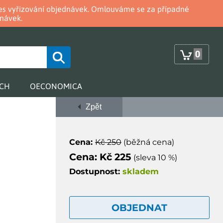
oces vyřizování objednávek. Omlouváme se za případné
návek.
0
RCH
OECONOMICA
Zpět
Cena:
Kč 250
(běžná cena)
Cena: Kč 225
(sleva 10 %)
Dostupnost:
skladem
OBJEDNAT