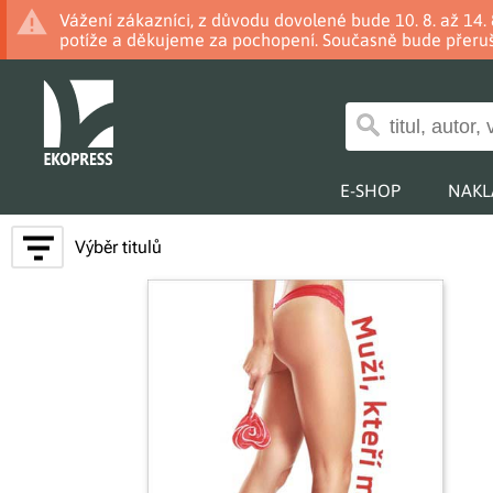
Vážení zákazníci, z důvodu dovolené bude 10. 8. až 14
potíže a děkujeme za pochopení. Současně bude přeruš
E-SHOP
NAKL
Výběr titulů