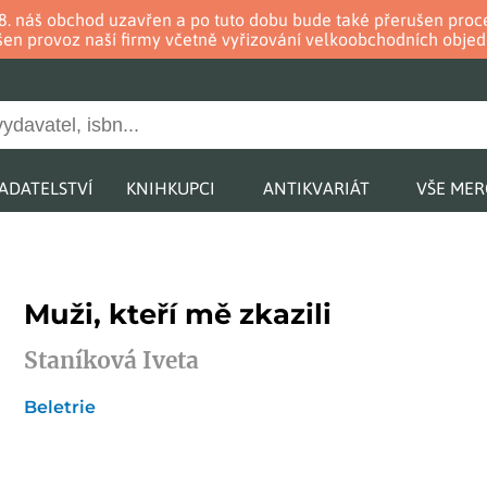
. 8. náš obchod uzavřen a po tuto dobu bude také přerušen pr
en provoz naší firmy včetně vyřizování velkoobchodních objed
ADATELSTVÍ
KNIHKUPCI
ANTIKVARIÁT
VŠE ME
Muži, kteří mě zkazili
Staníková Iveta
Beletrie