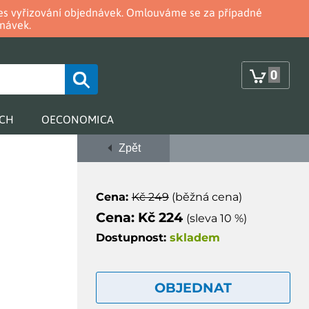
oces vyřizování objednávek. Omlouváme se za případné
návek.
0
RCH
OECONOMICA
Zpět
Cena:
Kč 249
(běžná cena)
Cena: Kč 224
(sleva 10 %)
Dostupnost:
skladem
OBJEDNAT