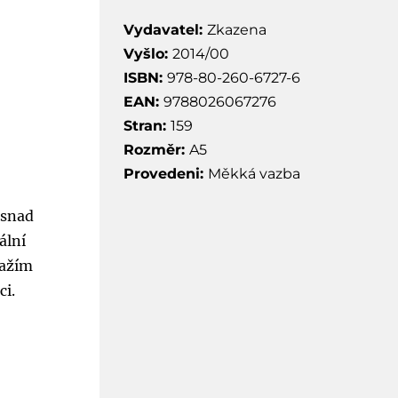
Vydavatel:
Zkazena
Vyšlo:
2014/00
ISBN:
978-80-260-6727-6
EAN:
9788026067276
Stran:
159
Rozměr:
A5
Provedeni:
Měkká vazba
 snad
ální
nažím
ci.