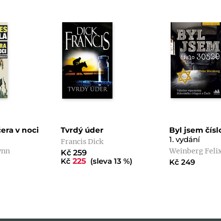
era v noci
Tvrdý úder
Byl jsem čísl
1. vydání
Francis Dick
ynn
Weinberg Feli
Kč 259
Kč
225
(sleva 13 %)
Kč 249