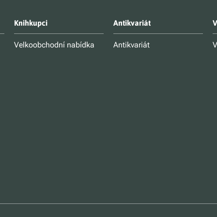
Knihkupci
Antikvariát
V
Velkoobchodní nabídka
Antikvariát
V