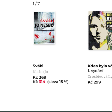
1 / 7
Švábi
Kdes byla vč
1. vydání
Nesbo Jo
Crosbieová L
Kč 369
Kč
314
(sleva 15 %)
Kč 299