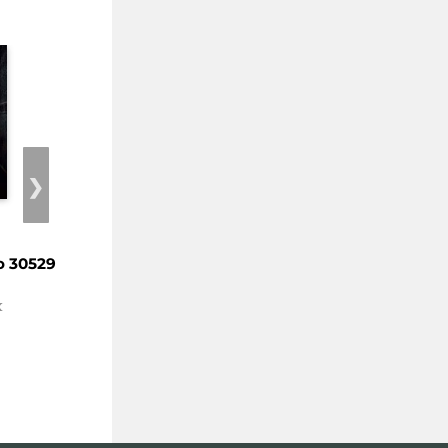
❯
o 30529
Chladnokrevně
Dívka v ledu
1. vydání
1. vydání
x
Bryndza Robert
Bryndza Robert
Kč 449
Kč 449