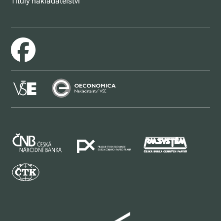
Tituly nakladatelství