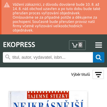
Vážení zákazníci, z důvodu dovolené bude 10. 8. až
14. 8. náš obchod uzavřen a po tuto dobu bude také
přerušen proces vyřizování objednávek.
Omlouváme se za případné potíže a děkujeme za
pochopení. Současně bude přerušen provoz naší
firmy včetně vyřizování velkoobchodních
objednávek.
EKOPRESS
0
Výběr titulů