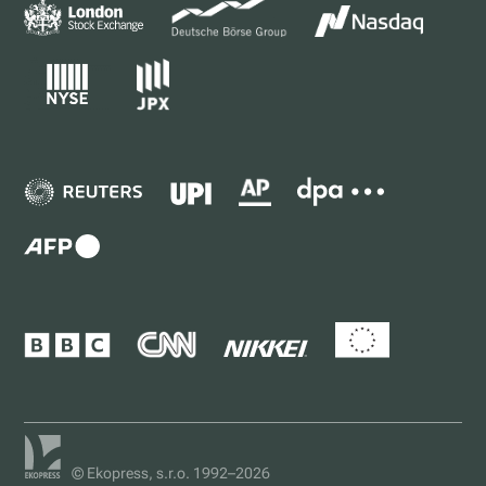
© Ekopress, s.r.o. 1992–2026