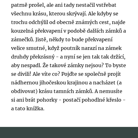
patrně prošel, ale ani tady nestačil vstřebat
všechnu krásu, kterou skrývají. Ale kdyby se
trochu odchýlil od obecně známých cest, najde
kouzelná překvapení v podobě dalších zámků a
zámečků. Jistě, někdy to bude překvapení
velice smutné, když poutník narazí na zámek
druhdy překrásný - a nyní se jen tak tak držící,
aby nespadl. Že takové zámky nejsou? To byste
se divili! Ale víte co? Pojďte se společně projít
nádhernou jihočeskou krajinou a nacházet (a
obdivovat) krásu tamních zámků. A nemusíte
si ani brát pohorky - postačí pohodlné křeslo -
a tato knížka.