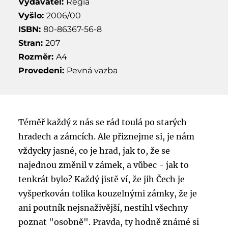
Vydavatel:
Regia
Vyšlo:
2006/00
ISBN:
80-86367-56-8
Stran:
207
Rozměr:
A4
Provedeni:
Pevná vazba
Téměř každý z nás se rád toulá po starých
hradech a zámcích. Ale přiznejme si, je nám
vždycky jasné, co je hrad, jak to, že se
najednou změnil v zámek, a vůbec - jak to
tenkrát bylo? Každý jistě ví, že jih Čech je
vyšperkován tolika kouzelnými zámky, že je
ani poutník nejsnaživější, nestihl všechny
poznat "osobně". Pravda, ty hodně známé si