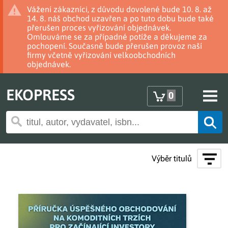
Vážení zákazníci, z důvodu dovolené bude 10. 8. až
14. 8. náš obchod uzavřen a po tuto dobu bude také
přerušen proces vyřizování objednávek.
Omlouváme se za případné potíže a děkujeme za
pochopení. Současně bude přerušen provoz naší
firmy včetně vyřizování velkoobchodních
objednávek.
EKOPRESS
0
Výběr titulů