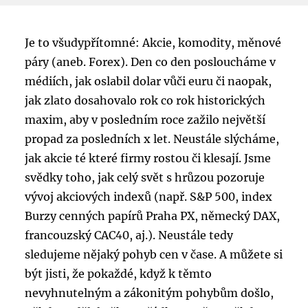
Je to všudypřítomné: Akcie, komodity, měnové
páry (aneb. Forex). Den co den posloucháme v
médiích, jak oslabil dolar vůči euru či naopak,
jak zlato dosahovalo rok co rok historických
maxim, aby v posledním roce zažilo největší
propad za posledních x let. Neustále slýcháme,
jak akcie té které firmy rostou či klesají. Jsme
svědky toho, jak celý svět s hrůzou pozoruje
vývoj akciových indexů (např. S&P 500, index
Burzy cenných papírů Praha PX, německý DAX,
francouzský CAC40, aj.). Neustále tedy
sledujeme nějaký pohyb cen v čase. A můžete si
být jisti, že pokaždé, když k těmto
nevyhnutelným a zákonitým pohybům došlo,