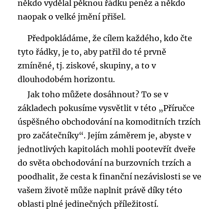
někdo vydělal pěknou řádku peněz a někdo
naopak o velké jmění přišel.
Předpokládáme, že cílem každého, kdo čte
tyto řádky, je to, aby patřil do té prvně
zmíněné, tj. ziskové, skupiny, a to v
dlouhodobém horizontu.
Jak toho můžete dosáhnout? To se v
základech pokusíme vysvětlit v této „Příručce
úspěšného obchodování na komoditních trzích
pro začátečníky“. Jejím záměrem je, abyste v
jednotlivých kapitolách mohli pootevřít dveře
do světa obchodování na burzovních trzích a
poodhalit, že cesta k finanční nezávislosti se ve
vašem životě může naplnit právě díky této
oblasti plné jedinečných příležitostí.