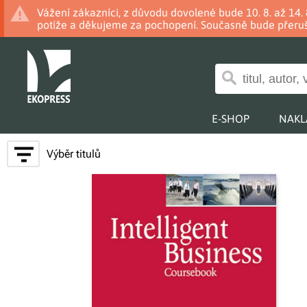
Vážení zákazníci, z důvodu dovolené bude 10. 8. až 14
potíže a děkujeme za pochopení. Současně bude přeruš
E-SHOP
NAKL
Výběr titulů