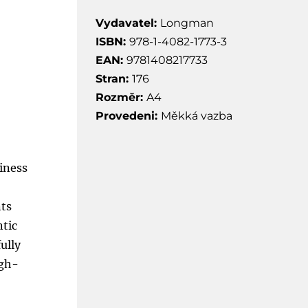
Vydavatel:
Longman
ISBN:
978-1-4082-1773-3
EAN:
9781408217733
Stran:
176
Rozměr:
A4
Provedeni:
Měkká vazba
iness
nts
ntic
ully
igh-