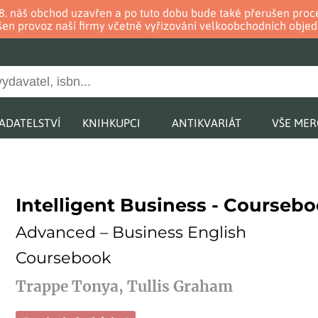
. 8. náš obchod uzavřen a po tuto dobu bude také přerušen pr
en provoz naší firmy včetně vyřizování velkoobchodních objed
ADATELSTVÍ
KNIHKUPCI
ANTIKVARIÁT
VŠE ME
Intelligent Business - Courseb
Advanced – Business English
Coursebook
Trappe Tonya, Tullis Graham