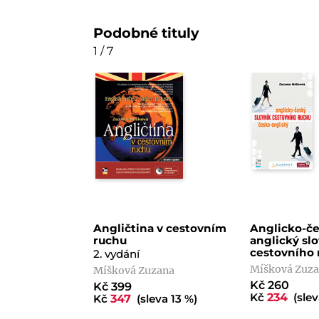
Podobné tituly
1 / 7
Angličtina v cestovním
Anglicko-če
ruchu
anglický sl
cestovního 
2. vydání
Míšková Zuz
Míšková Zuzana
Kč 260
Kč 399
Kč
234
(slev
Kč
347
(sleva 13 %)