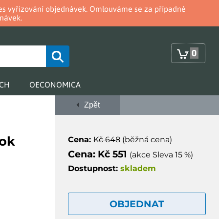
oces vyřizování objednávek. Omlouváme se za případné
návek.
0
RCH
OECONOMICA
Zpět
ook
Cena:
Kč 648
(běžná cena)
Cena: Kč 551
(akce Sleva 15 %)
Dostupnost:
skladem
OBJEDNAT