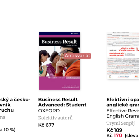
Antikvariát
ský a česko-
Business Result
Efektivní op
ovník
Advanced: Student
anglické gra
ruchu
OXFORD
Effective Revi
English Gram
ana
Kolektiv autorů
Tryml Sergěj
Kč 677
a 10 %)
Kč 189
Kč
170
(sleva