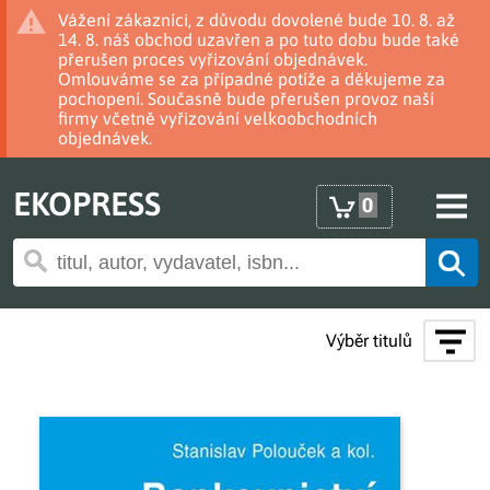
Vážení zákazníci, z důvodu dovolené bude 10. 8. až
14. 8. náš obchod uzavřen a po tuto dobu bude také
přerušen proces vyřizování objednávek.
Omlouváme se za případné potíže a děkujeme za
pochopení. Současně bude přerušen provoz naší
firmy včetně vyřizování velkoobchodních
objednávek.
EKOPRESS
0
Výběr titulů