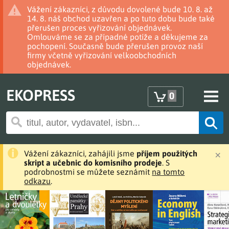
Vážení zákazníci, z důvodu dovolené bude 10. 8. až
14. 8. náš obchod uzavřen a po tuto dobu bude také
přerušen proces vyřizování objednávek.
Omlouváme se za případné potíže a děkujeme za
pochopení. Současně bude přerušen provoz naší
firmy včetně vyřizování velkoobchodních
objednávek.
EKOPRESS
0
×
Vážení zákazníci, zahájili jsme
příjem použitých
skript a učebnic do komisního prodeje
. S
podrobnostmi se můžete seznámit
na tomto
odkazu
.