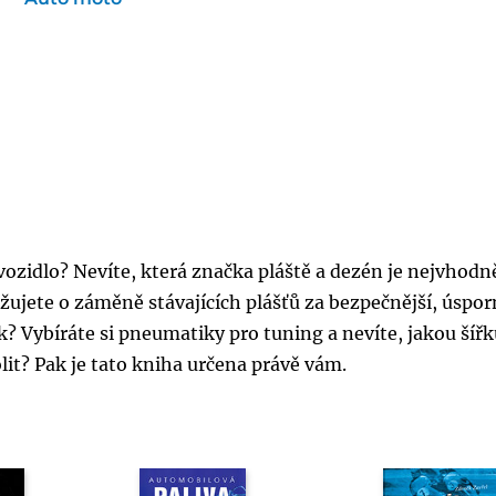
ozidlo? Nevíte, která značka pláště a dezén je nejvhodně
žujete o záměně stávajících plášťů za bezpečnější, úsporn
? Vybíráte si pneumatiky pro tuning a nevíte, jakou šířk
olit? Pak je tato kniha určena právě vám.