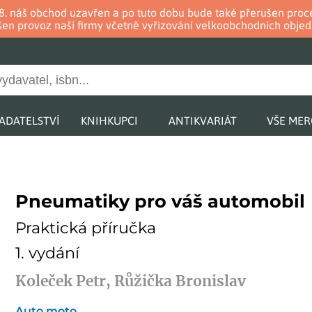
. 8. náš obchod uzavřen a po tuto dobu bude také přerušen pr
en provoz naší firmy včetně vyřizování velkoobchodních objed
ADATELSTVÍ
KNIHKUPCI
ANTIKVARIÁT
VŠE ME
Pneumatiky pro váš automobil
Praktická příručka
1. vydání
Koleček Petr, Růžička Bronislav
Auto moto