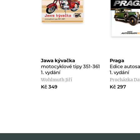
Jawa kývačka
Praga
motocyklové tipy 351-361
Edice autos
1. vydání
1. vydání
Wohlmuth Jiří
Procházka Dav
Kč 349
Kč 297