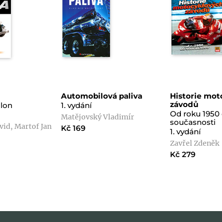
Automobilová paliva
Historie mot
závodů
alon
1. vydání
Od roku 1950
Matějovský Vladimír
současnosti
id, Martof Jan
Kč 169
1. vydání
Zavřel Zdeněk
Kč 279