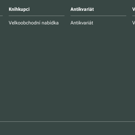
Knihkupci
Antikvariát
V
Velkoobchodní nabídka
Antikvariát
V