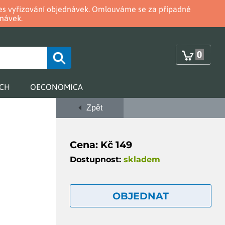
oces vyřizování objednávek. Omlouváme se za případné
návek.
0
RCH
OECONOMICA
Zpět
Cena: Kč 149
Dostupnost:
skladem
OBJEDNAT