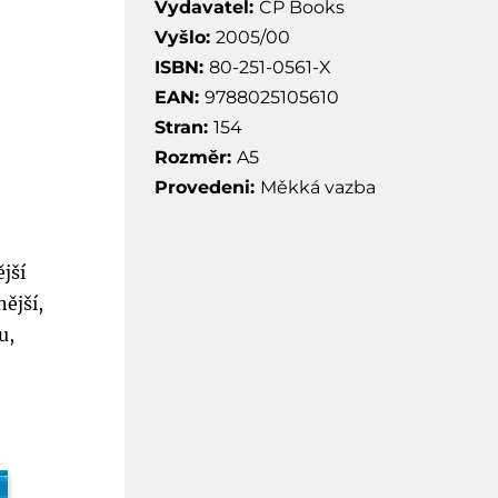
Vydavatel:
CP Books
Vyšlo:
2005/00
ISBN:
80-251-0561-X
EAN:
9788025105610
Stran:
154
Rozměr:
A5
Provedeni:
Měkká vazba
jší
ější,
u,