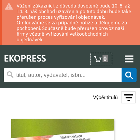
Vážení zákazníci, z důvodu dovolené bude 10. 8. až
14. 8. náš obchod uzavřen a po tuto dobu bude také
přerušen proces vyřizování objednávek.
Omlouváme se za případné potíže a děkujeme za
pochopení. Současně bude přerušen provoz naší
firmy včetně vyřizování velkoobchodních
objednávek.
EKOPRESS
0
Výběr titulů