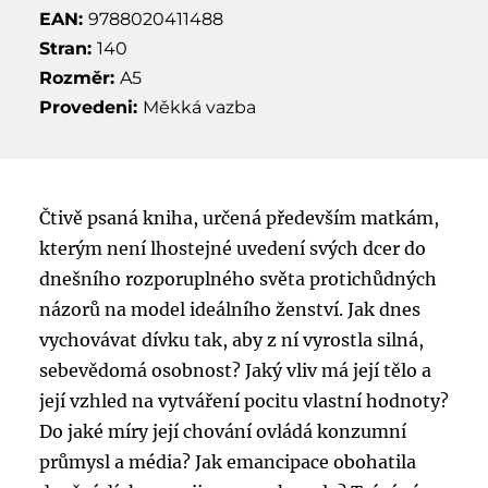
EAN:
9788020411488
Stran:
140
Rozměr:
A5
Provedeni:
Měkká vazba
Čtivě psaná kniha, určená především matkám,
kterým není lhostejné uvedení svých dcer do
dnešního rozporuplného světa protichůdných
názorů na model ideálního ženství. Jak dnes
vychovávat dívku tak, aby z ní vyrostla silná,
sebevědomá osobnost? Jaký vliv má její tělo a
její vzhled na vytváření pocitu vlastní hodnoty?
Do jaké míry její chování ovládá konzumní
průmysl a média? Jak emancipace obohatila