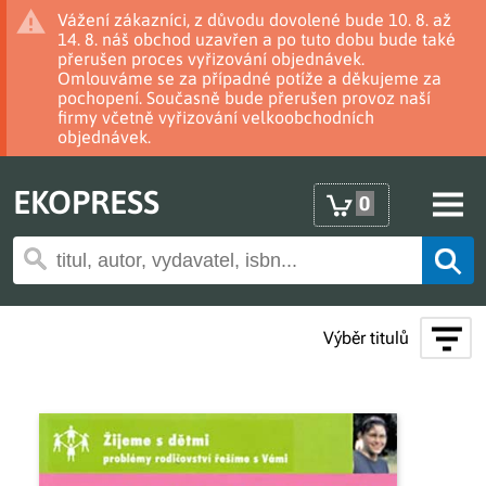
Vážení zákazníci, z důvodu dovolené bude 10. 8. až
14. 8. náš obchod uzavřen a po tuto dobu bude také
přerušen proces vyřizování objednávek.
Omlouváme se za případné potíže a děkujeme za
pochopení. Současně bude přerušen provoz naší
firmy včetně vyřizování velkoobchodních
objednávek.
EKOPRESS
0
Výběr titulů