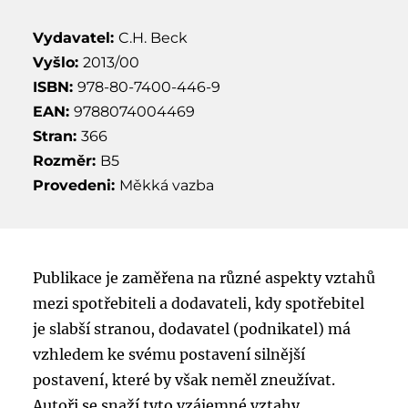
Vydavatel:
C.H. Beck
Vyšlo:
2013/00
ISBN:
978-80-7400-446-9
EAN:
9788074004469
Stran:
366
Rozměr:
B5
Provedeni:
Měkká vazba
Publikace je zaměřena na různé aspekty vztahů
mezi spotřebiteli a dodavateli, kdy spotřebitel
je slabší stranou, dodavatel (podnikatel) má
vzhledem ke svému postavení silnější
postavení, které by však neměl zneužívat.
Autoři se snaží tyto vzájemné vztahy