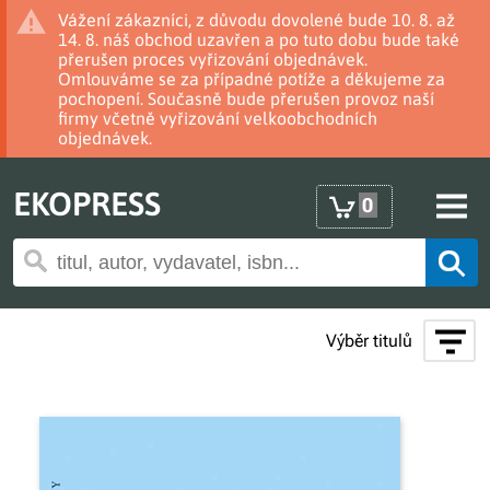
Vážení zákazníci, z důvodu dovolené bude 10. 8. až
14. 8. náš obchod uzavřen a po tuto dobu bude také
přerušen proces vyřizování objednávek.
Omlouváme se za případné potíže a děkujeme za
pochopení. Současně bude přerušen provoz naší
firmy včetně vyřizování velkoobchodních
objednávek.
EKOPRESS
0
Výběr titulů