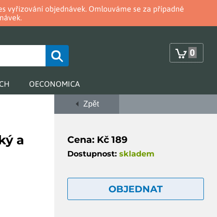
oces vyřizování objednávek. Omlouváme se za případné
návek.
0
RCH
OECONOMICA
Zpět
ký a
Cena: Kč 189
Dostupnost:
skladem
OBJEDNAT