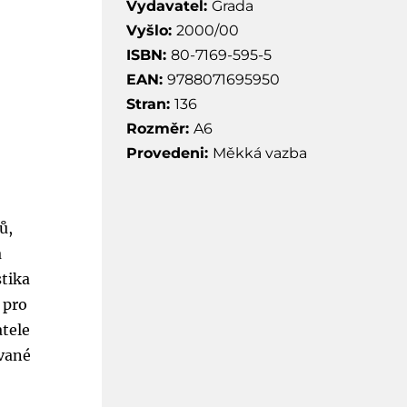
Vydavatel:
Grada
Vyšlo:
2000/00
ISBN:
80-7169-595-5
EAN:
9788071695950
Stran:
136
Rozměr:
A6
Provedeni:
Měkká vazba
ů,
a
stika
 pro
atele
ované