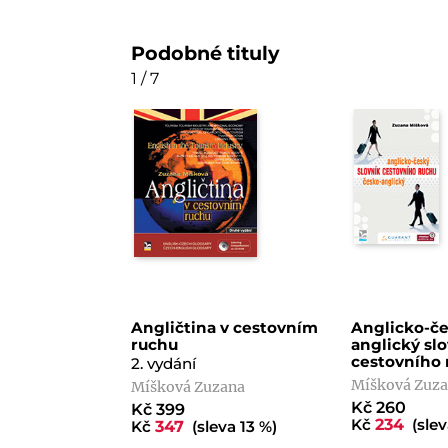
Podobné tituly
1 / 7
Angličtina v cestovním
Anglicko-če
ruchu
anglický sl
cestovního 
2. vydání
Míšková Zuz
Míšková Zuzana
Kč 260
Kč 399
Kč
234
(slev
Kč
347
(sleva 13 %)