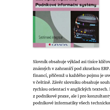
Slovník obsahuje výklad asi tisíce klí
známých v zahraničí pod zkratkou ERP. 
financí, přičemž u každého pojmu je uve
v češtině. Závěr slovníku obsahuje sou
rychlou orientaci v anglických textech.
z podnikové praxe, ale i pro konzultant
podnikové informatiky všech technick