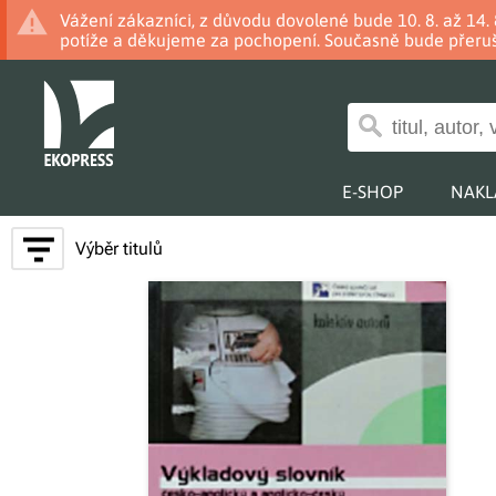
Vážení zákazníci, z důvodu dovolené bude 10. 8. až 14
potíže a děkujeme za pochopení. Současně bude přeruš
E-SHOP
NAKL
Výběr titulů