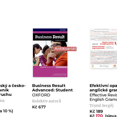
Antikvariát
ský a česko-
Business Result
Efektivní op
ovník
Advanced: Student
anglické gra
ruchu
OXFORD
Effective Revi
English Gram
ana
Kolektiv autorů
Tryml Sergěj
Kč 677
a 10 %)
Kč 189
Kč
170
(sleva