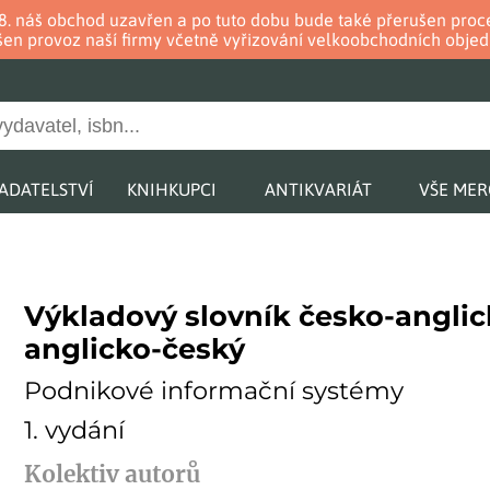
. 8. náš obchod uzavřen a po tuto dobu bude také přerušen pr
en provoz naší firmy včetně vyřizování velkoobchodních objed
ADATELSTVÍ
KNIHKUPCI
ANTIKVARIÁT
VŠE ME
Výkladový slovník česko-anglic
anglicko-český
Podnikové informační systémy
1. vydání
Kolektiv autorů