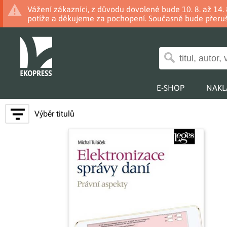
Vážení zákazníci, z důvodu dovolené bude 10. 8. až 14
potíže a děkujeme za pochopení. Současně bude přeruš
E-SHOP
NAKL
Výběr titulů