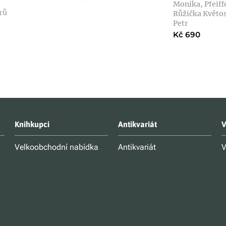
Monika, Pfeiff
rů
Růžička Květos
Petr
Kč 690
Knihkupci
Antikvariát
V
Velkoobchodní nabídka
Antikvariát
V