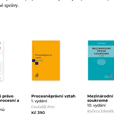
né správy.
í právo
Procesněprávní vztah
Mezinárodní
rocesní a
soukromé
1. vydání
10. vydání
Coufalík Petr
onů
Kučera Zdeněk
Kč 390