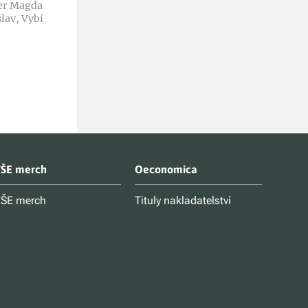
er Magdalena,
Kč 460
lav, Vybíral
ŠE merch
Oeconomica
ŠE merch
Tituly nakladatelství