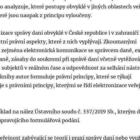
o analyzuje, které postupy obvyklé v jiných oblastech ve
teré jsou naopak z principu vyloučeny.
izace správy daní obvyklé v České republice i v zahraničí
ní právní aspekty, které z nich vyplývají. Zkoumanými
ou zejména elektronická komunikace se správcem daně, ex
aně, zásahy do soukromí při správě daní včetně vytěžová
 subjektů v reálném čase a odpovědnost za selhání nástr
ihy autor formuluje právní principy, které se týkají
e s právními principy, kterými se řídí elektronizace veře
íklad na nález Ústavního soudu č. 337/2019 Sb., kterým 
 upravujícího formulářová podání.
ejnost zabývající se teorií i praxí správy daní nebo využ