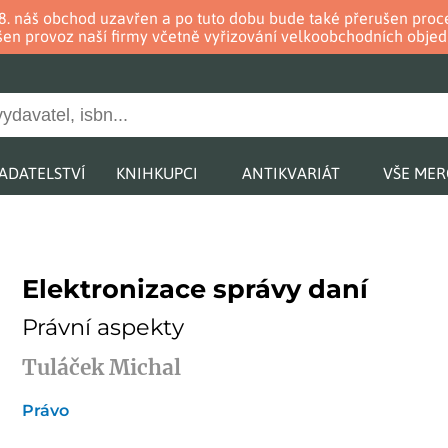
. 8. náš obchod uzavřen a po tuto dobu bude také přerušen pr
en provoz naší firmy včetně vyřizování velkoobchodních objed
ADATELSTVÍ
KNIHKUPCI
ANTIKVARIÁT
VŠE ME
Elektronizace správy daní
Právní aspekty
Tuláček Michal
Právo