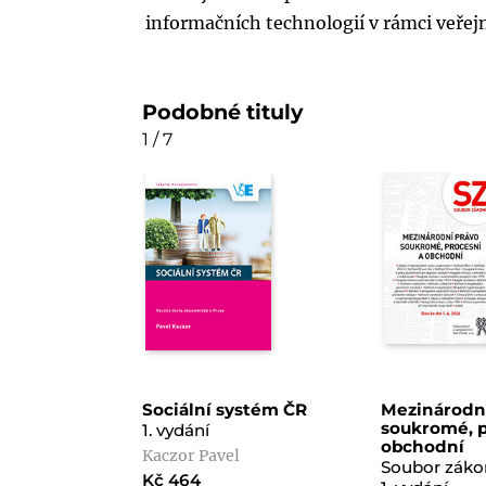
informačních technologií v rámci veřej
Podobné tituly
1 / 7
Sociální systém ČR
Mezinárodn
soukromé, p
1. vydání
obchodní
Kaczor Pavel
Soubor zák
Kč 464