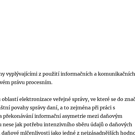
y vyplývajícími z použití informačních a komunikačníc
ňovém právu procesním.
 oblastí elektronizace veřejné správy, ve které se do zna
štní povahy správy daní, a to zejména při práci s
na překonávání informační asymetrie mezi daňovým
u nese jak potřebu intenzivního sběru údajů o daňových
 daňové mlčenlivosti jako jedné z nejzásadnějších hodn