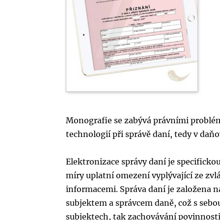
Monografie se zabývá právními problém
technologií při správě daní, tedy v da
Elektronizace správy daní je specifickou
míry uplatní omezení vyplývající ze zvlá
informacemi. Správa daní je založena 
subjektem a správcem daně, což s sebo
subjektech, tak zachovávání povinnosti