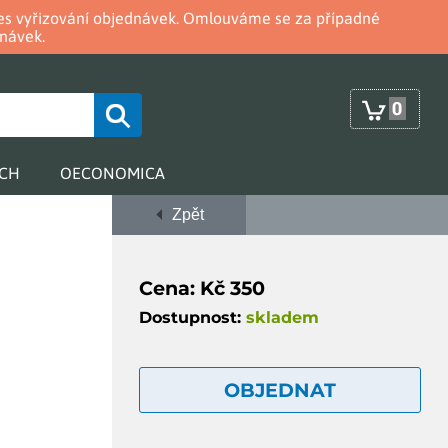
oces vyřizování objednávek. Omlouváme se za případné
návek.
0
RCH
OECONOMICA
Zpět
Cena: Kč 350
Dostupnost:
skladem
OBJEDNAT