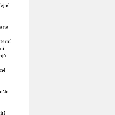
řejné
 a na
terní
ní
ojů
jné
došlo
ití