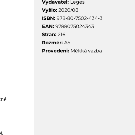
Vydavatel:
Leges
Vyšlo:
2020/08
ISBN:
978-80-7502-434-3
EAN:
9788075024343
Stran:
216
Rozměr:
A5
Provedeni:
Měkká vazba
h
čné
ot