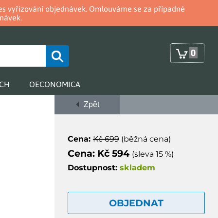
oces vyřizování objednávek. Omlouváme se za případné
návek.
0
RCH
OECONOMICA
Zpět
Cena:
Kč 699
(běžná cena)
Cena: Kč 594
(sleva 15 %)
Dostupnost:
skladem
OBJEDNAT