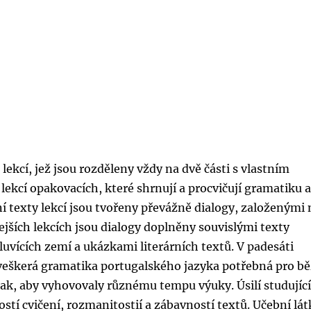
ekcí, jež jsou rozděleny vždy na dvě části s vlastním
ekcí opakovacích, které shrnují a procvičují gramatiku 
ní texty lekcí jsou tvořeny převážně dialogy, založenými 
jších lekcích jsou dialogy doplněny souvislými texty
luvících zemí a ukázkami literárních textů. V padesáti
veškerá gramatika portugalského jazyka potřebná pro b
ak, aby vyhovovaly různému tempu výuky. Úsilí studujíc
stí cvičení, rozmanitostií a zábavností textů. Učební lát