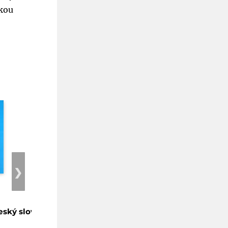
skou
❯
eský slovník
Ukrajinsko-český slovník
Nizozemsko-č
II.
slovník