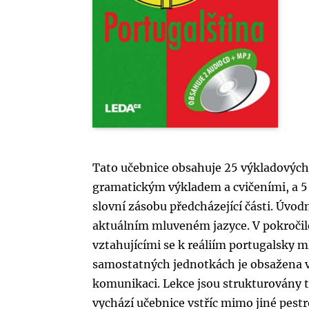
Tato učebnice obsahuje 25 výkladových l
gramatickým výkladem a cvičeními, a 5 l
slovní zásobu předcházející části. Úvod
aktuálním mluveném jazyce. V pokročile
vztahujícími se k reáliím portugalsky m
samostatných jednotkách je obsažena 
komunikaci. Lekce jsou strukturovány t
vychází učebnice vstříc mimo jiné pestro