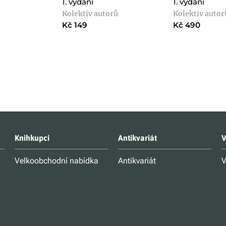
1. vydání
1. vydání
a
Kolektiv autorů
Kolektiv autor
Kč 149
Kč 490
Knihkupci
Antikvariát
V
Velkoobchodní nabídka
Antikvariát
V