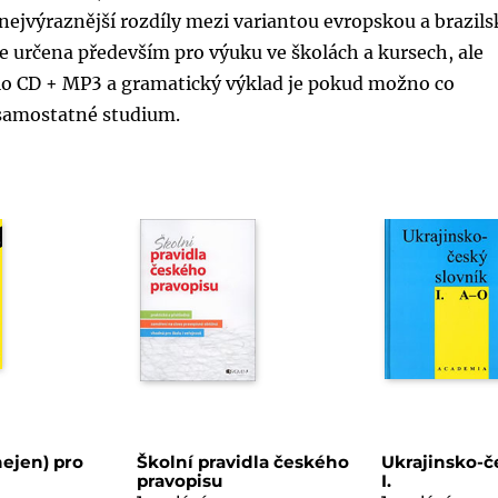
ejvýraznější rozdíly mezi variantou evropskou a brazil
 určena především pro výuku ve školách a kursech, ale
io CD + MP3 a gramatický výklad je pokud možno co
o samostatné studium.
nejen) pro
Školní pravidla českého
Ukrajinsko-č
pravopisu
I.