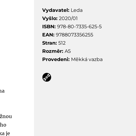
Vydavatel:
Leda
Vyšlo:
2020/01
ISBN:
978-80-7335-625-5
EAN:
9788073356255
Stran:
512
Rozměr:
A5
Provedeni:
Měkká vazba
a
na
ěžnou
ího
ka je