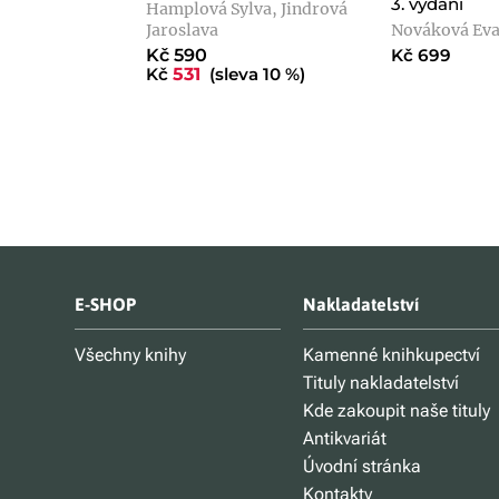
3. vydání
Hamplová Sylva, Jindrová
Jaroslava
Nováková Ev
Kč 590
Kč 699
Kč
531
(sleva 10 %)
E-SHOP
Nakladatelství
Všechny knihy
Kamenné knihkupectví
Tituly nakladatelství
Kde zakoupit naše tituly
Antikvariát
Úvodní stránka
Kontakty