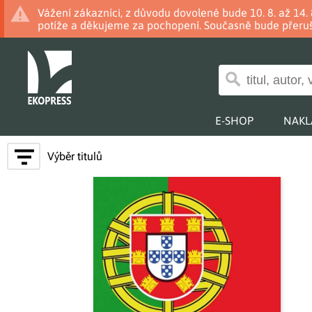
Vážení zákazníci, z důvodu dovolené bude 10. 8. až 14
potíže a děkujeme za pochopení. Současně bude přeruš
E-SHOP
NAKL
Výběr titulů