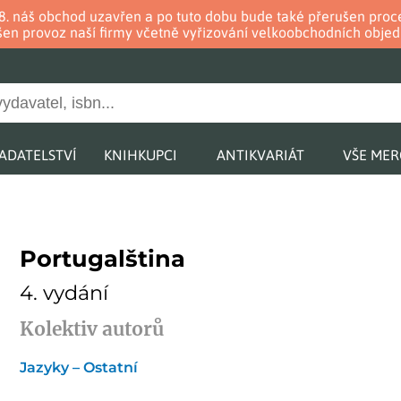
. 8. náš obchod uzavřen a po tuto dobu bude také přerušen pr
en provoz naší firmy včetně vyřizování velkoobchodních objed
ADATELSTVÍ
KNIHKUPCI
ANTIKVARIÁT
VŠE ME
Portugalština
4. vydání
Kolektiv autorů
Jazyky – Ostatní