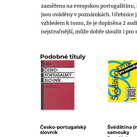
zaměřena na evropskou portugalštinu, n
jsou uváděny v poznámkách. Učebnice je
vzhledem k tomu, že je doplněna 2 aud
nejstručnější, může dobře sloužit i pr
Podobné tituly
Česko-portugalský
Švédština (
slovník
samouky