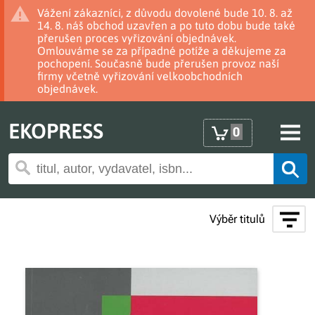
Vážení zákazníci, z důvodu dovolené bude 10. 8. až
14. 8. náš obchod uzavřen a po tuto dobu bude také
přerušen proces vyřizování objednávek.
Omlouváme se za případné potíže a děkujeme za
pochopení. Současně bude přerušen provoz naší
firmy včetně vyřizování velkoobchodních
objednávek.
EKOPRESS
0
Výběr titulů