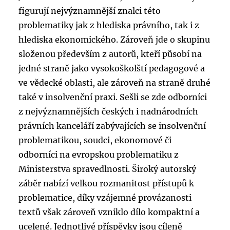
figurují nejvýznamnější znalci této
problematiky jak z hlediska právního, tak i z
hlediska ekonomického. Zároveň jde o skupinu
složenou především z autorů, kteří působí na
jedné straně jako vysokoškolští pedagogové a
ve vědecké oblasti, ale zároveň na straně druhé
také v insolvenční praxi. Sešli se zde odborníci
z nejvýznamnějších českých i nadnárodních
právních kanceláří zabývajících se insolvenční
problematikou, soudci, ekonomové či
odborníci na evropskou problematiku z
Ministerstva spravedlnosti. Široký autorský
záběr nabízí velkou rozmanitost přístupů k
problematice, díky vzájemné provázanosti
textů však zároveň vzniklo dílo kompaktní a
ucelené. Jednotlivé příspěvky jsou cíleně