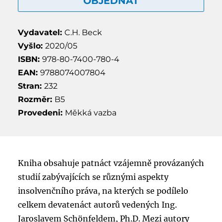
OBJEDNAT
Vydavatel:
C.H. Beck
Vyšlo:
2020/05
ISBN:
978-80-7400-780-4
EAN:
9788074007804
Stran:
232
Rozměr:
B5
Provedeni:
Měkká vazba
Kniha obsahuje patnáct vzájemně provázaných
studií zabývajících se různými aspekty
insolvenčního práva, na kterých se podílelo
celkem devatenáct autorů vedených Ing.
Jaroslavem Schönfeldem, Ph.D. Mezi autory