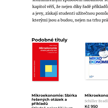
kapitol věří, že nejen díky řadě příkla
a jevy, získají studenti užitečnou pom
kterými jsou a budou, nejen na trhu p
Podobné tituly
Mikroekonomie: Sbírka
Mikroekon
řešených otázek a
Schiller Brad
příkladů
Kč 950