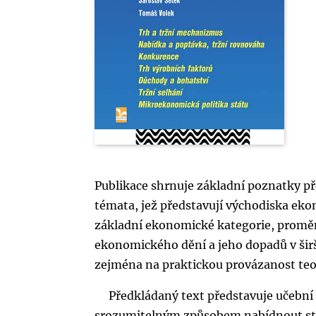
Publikace shrnuje základní poznatky 
témata, jež představují východiska ek
základní ekonomické kategorie, proměn
ekonomického dění a jeho dopadů v širš
zejména na praktickou provázanost teor
Předkládaný text představuje učební 
srozumitelným způsobem nabídnout sta