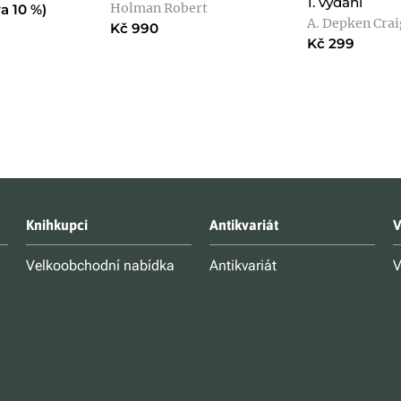
1. vydání
Holman Robert
a 10 %)
A. Depken Crai
Kč 990
Kč 299
Knihkupci
Antikvariát
V
Velkoobchodní nabídka
Antikvariát
V