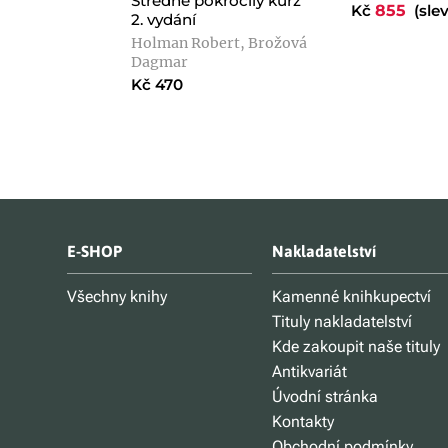
Středně pokročilý kurz
Kč
855
(slev
2. vydání
Holman Robert, Brožová
Dagmar
Kč 470
E-SHOP
Nakladatelství
Všechny knihy
Kamenné knihkupectví
Tituly nakladatelství
Kde zakoupit naše tituly
Antikvariát
Úvodní stránka
Kontakty
Obchodní podmínky