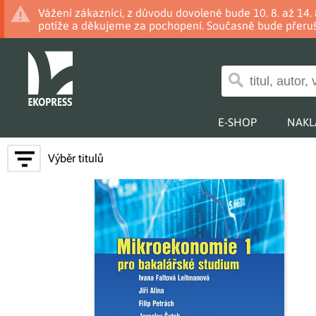
Vážení zákazníci, z důvodu dovolené bude 10. 8. až 14
potíže a děkujeme za pochopení. Současně bude přeruš
E-SHOP
NAKL
Výběr titulů