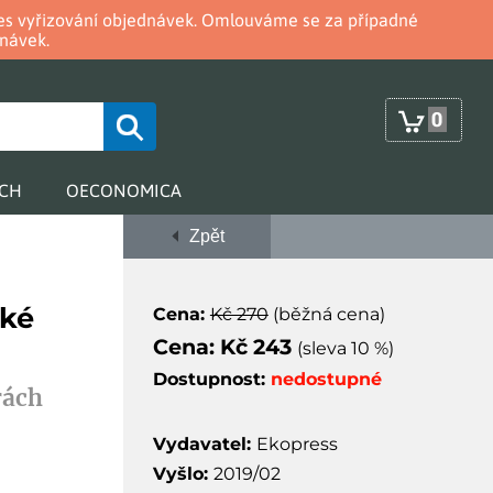
oces vyřizování objednávek. Omlouváme se za případné
návek.
0
RCH
OECONOMICA
Zpět
ské
Cena:
Kč 270
(běžná cena)
Cena: Kč 243
(sleva 10 %)
Dostupnost:
nedostupné
rách
Vydavatel:
Ekopress
Vyšlo:
2019/02