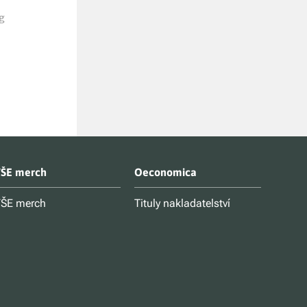
1. vydání
Jurečka Václav, kolektiv
g
Keřkovský Milo
Kč 499
Jiří
Kč 390
ŠE merch
Oeconomica
ŠE merch
Tituly nakladatelství