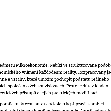
předmětu Mikroekonomie. Nabízí ve strukturované podob
onomického vnímaní každodenní reality. Rozpracovány js
né a vztahy, které umožní pochopit podstatu reálného
ích společenských souvislostech. Proto je důraz kladen
etických přístupů a jejich praktických modifikací.
pomůcku, kterou autorský kolektiv připravil s ambicí
ndardní témata kurzů mikroekonomie. Autoři jednotli