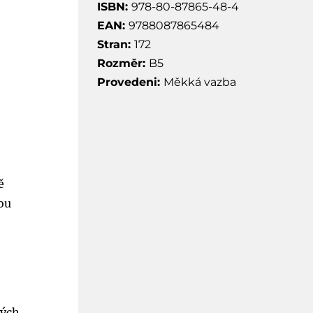
ISBN:
978-80-87865-48-4
EAN:
9788087865484
Stran:
172
Rozměr:
B5
Provedeni:
Měkká vazba
ě
ou
vých