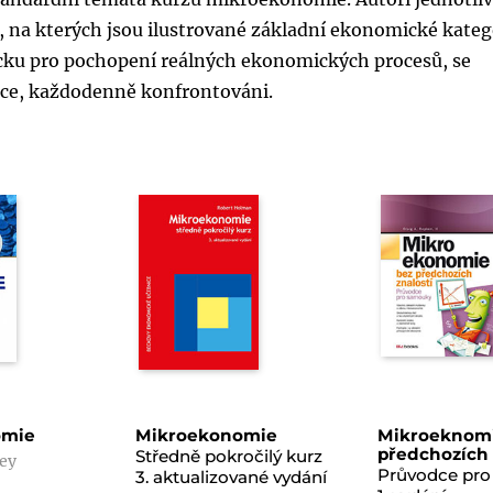
dů, na kterých jsou ilustrované základní ekonomické kateg
ůcku pro pochopení reálných ekonomických procesů, se
ráce, každodenně konfrontováni.
omie
Mikroekonomie
Mikroeknomi
předchozích 
Středně pokročilý kurz
ley
Průvodce pr
3. aktualizované vydání