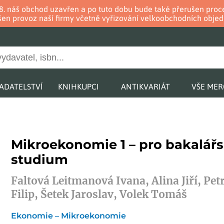
. 8. náš obchod uzavřen a po tuto dobu bude také přerušen pr
en provoz naší firmy včetně vyřizování velkoobchodních objed
ADATELSTVÍ
KNIHKUPCI
ANTIKVARIÁT
VŠE ME
Mikroekonomie 1 – pro bakalář
studium
Faltová Leitmanová Ivana, Alina Jiří, Pet
Filip, Šetek Jaroslav, Volek Tomáš
Ekonomie – Mikroekonomie