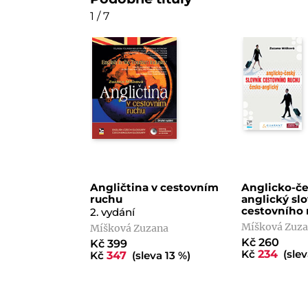
1 / 7
Angličtina v cestovním
Anglicko-če
ruchu
anglický sl
cestovního 
2. vydání
Míšková Zuz
Míšková Zuzana
Kč 260
Kč 399
Kč
234
(slev
Kč
347
(sleva 13 %)