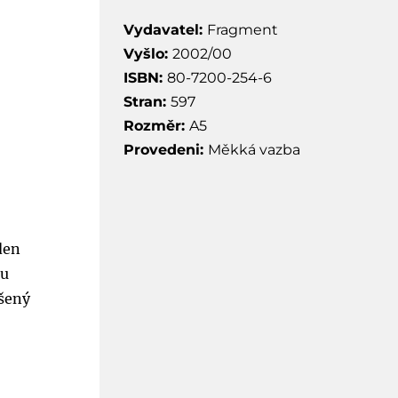
Vydavatel:
Fragment
Vyšlo:
2002/00
ISBN:
80-7200-254-6
Stran:
597
Rozměr:
A5
Provedeni:
Měkká vazba
den
ku
ušený