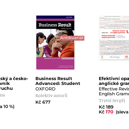
Antikvariát
ský a česko-
Business Result
Efektivní op
ovník
Advanced: Student
anglické gra
ruchu
OXFORD
Effective Revi
English Gram
ana
Kolektiv autorů
Tryml Sergěj
Kč 677
a 10 %)
Kč 189
Kč
170
(sleva