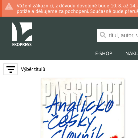
Vážení zákazníci, z důvodu dovolené bude 10. 8. až 14
potíže a děkujeme za pochopení. Současně bude přeruš
E-SHOP
NAKL
Výběr titulů