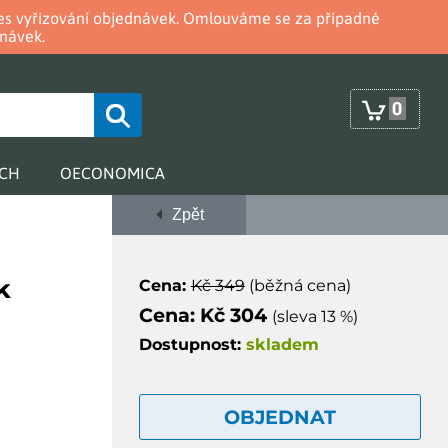
oces vyřizování objednávek. Omlouváme se za případné
návek.
0
RCH
OECONOMICA
Zpět
k
Cena:
Kč 349
(běžná cena)
Cena: Kč 304
(sleva 13 %)
Dostupnost:
skladem
OBJEDNAT