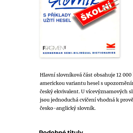
Hlavní slovníková část obsahuje 12 000 
americkou variantu hesel s upozorněním
český ekvivalent. U vícevýznamových sl
jsou jednoduchá cvičení vhodná k prov
česko-anglický slovník.
Podobné tituly