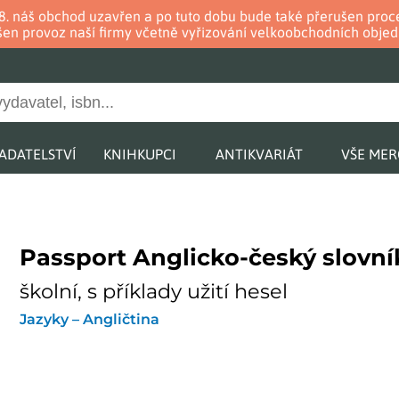
. 8. náš obchod uzavřen a po tuto dobu bude také přerušen pr
en provoz naší firmy včetně vyřizování velkoobchodních objed
ADATELSTVÍ
KNIHKUPCI
ANTIKVARIÁT
VŠE ME
Passport Anglicko-český slovní
školní, s příklady užití hesel
Jazyky – Angličtina