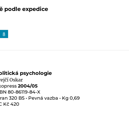
ě podle expedice
8
olitická psychologie
ejčí Oskar
kopress
2004/05
SBN 80-86119-84-X
ran 320 B5 • Pevná vazba • Kg 0,69
C Kč 420