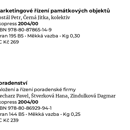
arketingové řízení památkových objektů
stál Petr, Černá Jitka, kolektiv
kopress
2004/00
SBN 978-80-87865-14-9
ran 195 B5 • Měkká vazba • Kg 0,30
C Kč 269
oradenství
ložení a řízení poradenské firmy
echarz Pavel, Štverková Hana, Zindulková Dagmar
kopress
2004/00
SBN 978-80-86929-94-1
ran 144 B5 • Měkká vazba • Kg 0,25
C Kč 239