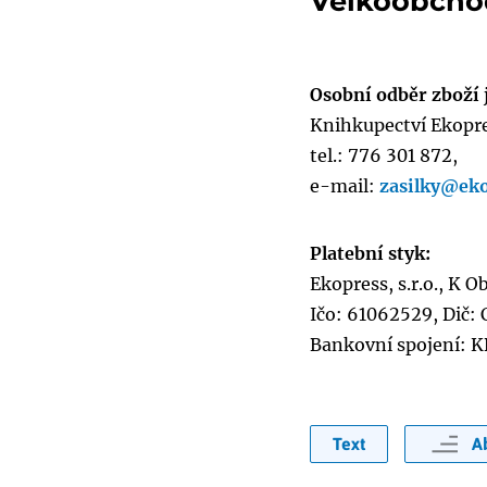
Velkoobchod
Osobní odběr zboží
Knihkupectví Ekopres
tel.: 776 301 872,
e-mail:
zasilky@eko
Platební styk:
Ekopress, s.r.o., K O
Ičo: 61062529, Dič:
Bankovní spojení: KB
A
Text