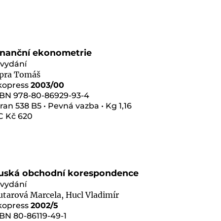
inanční ekonometrie
 vydání
ipra Tomáš
kopress
2003/00
SBN 978-80-86929-93-4
ran 538 B5 • Pevná vazba • Kg 1,16
C Kč 620
uská obchodní korespondence
 vydání
tarová Marcela, Hucl Vladimír
kopress
2002/5
BN 80-86119-49-1