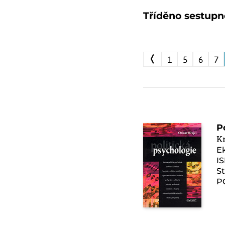
Tříděno sestupn
❬
1
5
6
7
P
Kr
E
I
St
P