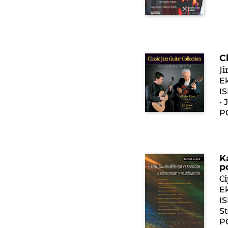
C
Ji
E
I
• 
P
K
p
C
E
I
St
P