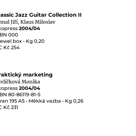
lassic Jazz Guitar Collection II
rmal Jiří, Klaus Miloslav
kopress
2004/04
SBN 000
Jewel box • Kg 0,20
C Kč 254
raktický marketing
avlíčková Monika
kopress
2004/04
BN 80-86119-81-5
ran 195 A5 • Měkká vazba • Kg 0,26
C Kč 231