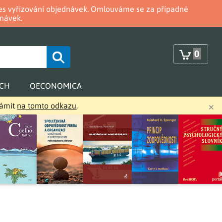
oces vyřizování objednávek. Omlouváme se za případné
návek.
0
RCH
OECONOMICA
×
námit
na tomto odkazu
.