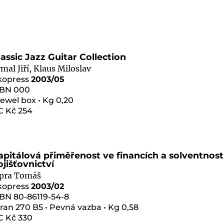
lassic Jazz Guitar Collection
rmal Jiří, Klaus Miloslav
kopress
2003/05
SBN 000
Jewel box • Kg 0,20
C Kč 254
apitálová přiměřenost ve financích a solventnost
ojišťovnictví
ipra Tomáš
kopress
2003/02
SBN 80-86119-54-8
ran 270 B5 • Pevná vazba • Kg 0,58
C Kč 330