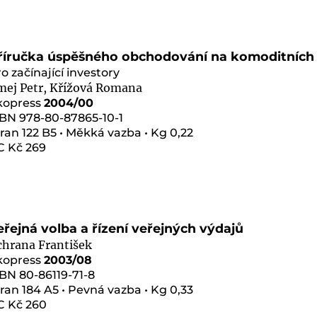
říručka úspěšného obchodování na komoditních 
o začínající investory
mej Petr, Křížová Romana
kopress
2004/00
SBN 978-80-87865-10-1
ran 122 B5 • Měkká vazba • Kg 0,22
C Kč 269
eřejná volba a řízení veřejných výdajů
chrana František
kopress
2003/08
BN 80-86119-71-8
ran 184 A5 • Pevná vazba • Kg 0,33
C Kč 260