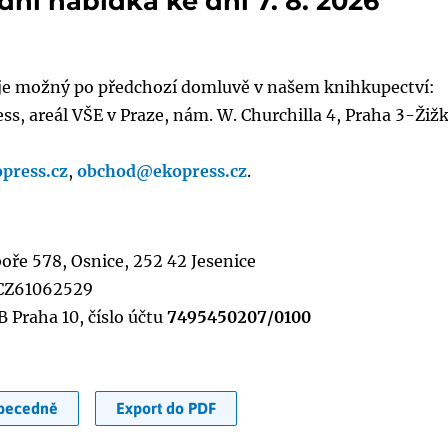
ní nabídka ke dni 7. 8. 2026
je možný po předchozí domluvě v našem knihkupectví:
s, areál VŠE v Praze, nám. W. Churchilla 4, Praha 3-Žiž
press.cz
,
obchod@ekopress.cz
.
boře 578, Osnice, 252 42 Jesenice
 CZ61062529
 Praha 10, číslo účtu
7495450207/0100
becedně
Export do PDF