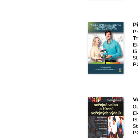
P
Pr
T
E
I
St
P
V
O
E
IS
St
P