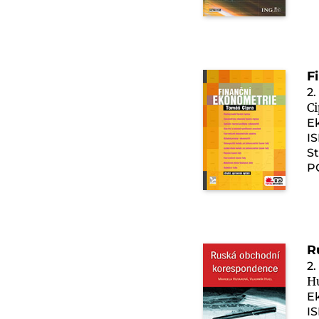
F
2.
C
E
I
St
P
R
2.
Hu
E
IS