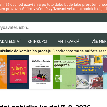
. 8. náš obchod uzavřen a po tuto dobu bude také přerušen pr
en provoz naší firmy včetně vyřizování velkoobchodních objed
ADATELSTVÍ
KNIHKUPCI
ANTIKVARIÁT
VŠE ME
a učebnic do komisního prodeje
. S podrobnostmi se můžete sez