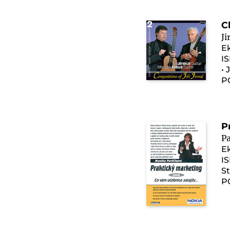
C
Ji
E
I
• 
P
P
P
E
IS
St
P