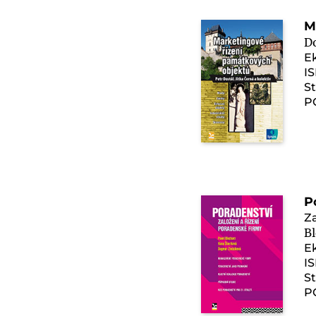
M
Do
E
I
St
P
P
Za
Bl
E
I
St
P