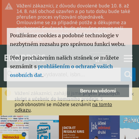
Vážení zákazníci, z důvodu dovolené bude 10. 8. až
14. 8. náš obchod uzavřen a po tuto dobu bude také
přerušen proces vyřizování objednávek.
Omlouváme se za případné potíže a děkujeme za
pochopení. Současně bude přerušen provoz naší
firmy včetně vyřizování velkoobchodních
Používáme cookies a podobné technologie v
objednávek.
nezbytném rozsahu pro správnou funkci webu.
EKOPRESS
Před procházením našich stránek se můžete
0
seznámit s
prohlášením o ochraně vašich
osobních dat
.
Beru na vědomí
×
Vážení zákazníci, zahájili jsme
příjem použitých
skript a učebnic do komisního prodeje
. S
podrobnostmi se můžete seznámit
na tomto
odkazu
.