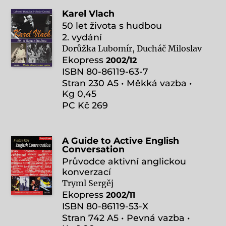
Karel Vlach
50 let života s hudbou
2. vydání
Dorůžka Lubomír, Ducháč Miloslav
Ekopress
2002/12
ISBN 80-86119-63-7
Stran 230 A5 • Měkká vazba •
Kg 0,45
PC Kč 269
A Guide to Active English
Conversation
Průvodce aktivní anglickou
konverzací
Tryml Sergěj
Ekopress
2002/11
ISBN 80-86119-53-X
Stran 742 A5 • Pevná vazba •