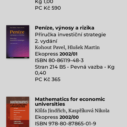
Kg 1,00
PC Kč 590
Peníze, výnosy a rizika
Příručka investiční strategie
2. vydání
Kohout Pavel, Hlušek Martin
Ekopress
2002/01
ISBN 80-86119-48-3
Stran 214 B5 • Pevná vazba • Kg
0,40
PC Kč 365
Mathematics for economic
universities
Klůfa Jindřich, Kaspříková Nikola
Ekopress
2002/00
ISBN 978-80-87865-01-9