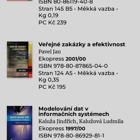
ISBN 80-86119-40-8
Stran 145 B5 • Měkká vazba •
Kg 0,19
PC Kč 239
Veřejné zakázky a efektivnost
Pavel Jan
Ekopress
2001/00
ISBN 978-80-87865-04-0
Stran 124 A5 • Měkká vazba •
Kg 0,35
PC Kč 195
Modelování dat v
informačních systémech
Kaluža Jindřich, Kalužová Ludmila
Ekopress
1997/00
ISBN 978-80-86929-81-1