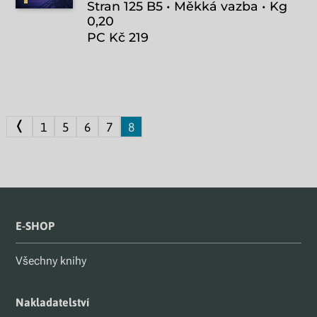
Stran 125 B5 • Měkká vazba • Kg
0,20
PC Kč 219
❬
1
5
6
7
8
E-SHOP
Všechny knihy
Nakladatelství