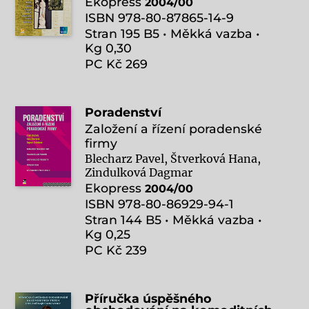
Ekopress
2004/00
ISBN 978-80-87865-14-9
Stran 195 B5 • Měkká vazba •
Kg 0,30
PC Kč 269
Poradenství
Založení a řízení poradenské
firmy
Blecharz Pavel, Štverková Hana,
Zindulková Dagmar
Ekopress
2004/00
ISBN 978-80-86929-94-1
Stran 144 B5 • Měkká vazba •
Kg 0,25
PC Kč 239
Příručka úspěšného