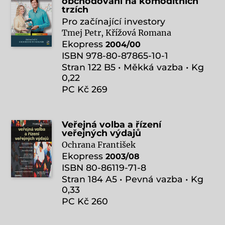
obchodování na komoditních
trzích
Pro začínající investory
Tmej Petr, Křížová Romana
Ekopress
2004/00
ISBN 978-80-87865-10-1
Stran 122 B5 • Měkká vazba • Kg
0,22
PC Kč 269
Veřejná volba a řízení
veřejných výdajů
Ochrana František
Ekopress
2003/08
ISBN 80-86119-71-8
Stran 184 A5 • Pevná vazba • Kg
0,33
PC Kč 260