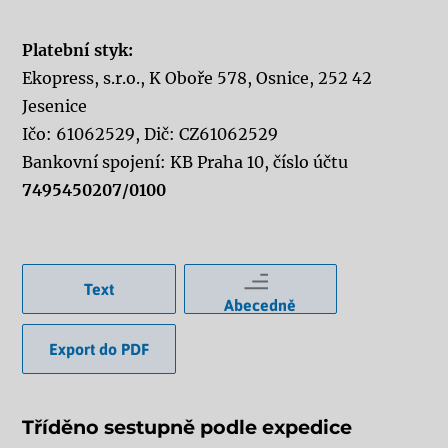
Platební styk:
Ekopress, s.r.o., K Oboře 578, Osnice, 252 42
Jesenice
Ičo: 61062529, Dič: CZ61062529
Bankovní spojení: KB Praha 10, číslo účtu
7495450207/0100
Text
Abecedně
Export do PDF
Tříděno sestupně podle expedice