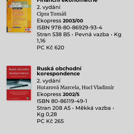
2. vydání
Cipra Tomáš
Ekopress
2003/00
ISBN 978-80-86929-93-4
Stran 538 B5 • Pevná vazba • Kg
1,16
PC Kč 620
Ruská obchodní
korespondence
2. vydání
Hutarová Marcela, Hucl Vladimír
Ekopress
2002/5
ISBN 80-86119-49-1
Stran 208 A5 • Měkká vazba •
Kg 0,28
PC Kč 265