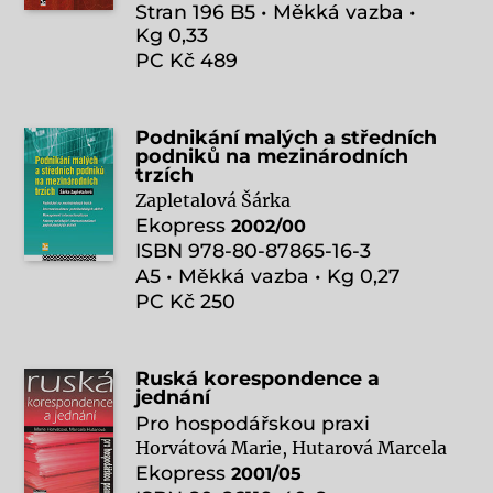
Stran 196 B5 • Měkká vazba •
Kg 0,33
PC Kč 489
Podnikání malých a středních
podniků na mezinárodních
trzích
Zapletalová Šárka
Ekopress
2002/00
ISBN 978-80-87865-16-3
A5 • Měkká vazba • Kg 0,27
PC Kč 250
Ruská korespondence a
jednání
Pro hospodářskou praxi
Horvátová Marie, Hutarová Marcela
Ekopress
2001/05