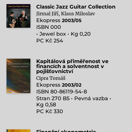
Classic Jazz Guitar Collection
Jirmal Jiří, Klaus Miloslav
Ekopress
2003/05
ISBN 000
• Jewel box • Kg 0,20
PC Kč 254
Kapitálová přiměřenost ve
financích a solventnost v
pojišťovnictví
Cipra Tomáš
Ekopress
2003/02
ISBN 80-86119-54-8
Stran 270 B5 • Pevná vazba •
Kg 0,58
PC Kč 330
Finanční ekonometrie