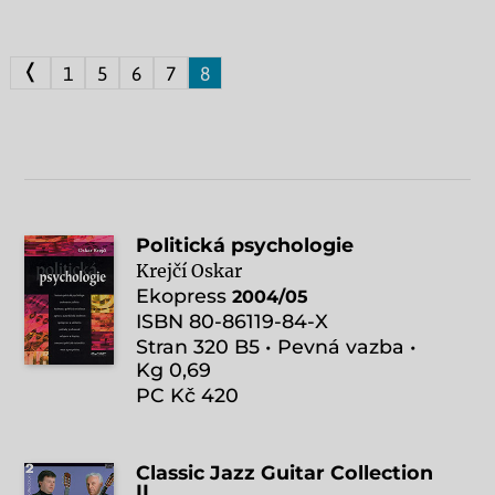
❬
1
5
6
7
8
Politická psychologie
Krejčí Oskar
Ekopress
2004/05
ISBN 80-86119-84-X
Stran 320 B5 • Pevná vazba •
Kg 0,69
PC Kč 420
Classic Jazz Guitar Collection
II